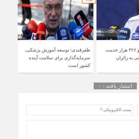
سا
13 ساعت قبل
روی
13 ساعت قبل
پرو
در 
ارائه دو میلیون و ۴۲۶ هزار خدمت
ظفرقندی: توسعه آموزش پزشکی،
14 ساعت قبل
ی به زائران
سرمایه‌گذاری برای سلامت آینده
سرم
کشور است
سفر
می
انتشار یافته : ۰
14 ساعت قبل
ماد
میل
14 ساعت قبل
رون
یائ
کوه