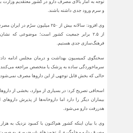
توجه به آمار بالای مصرف دارو در کشور معتقدیم وزارت به
و سرم ورود جدی داشته باشند.
از ۲.۵ برابر جمعیت کشور است؛ موضوعی که نشا
بط عمومی
البرز
کا
ابقه مالی و
مقاله خیلی کاربردی بود. اگر
اگر
فرهنگ‌سازی جدی هستیم.
ات در
کسی برای اولین بار به پوکت
مدن
سنجی بستگی
سفر می‌کنه و هم دسترسی
انت
داخت منظم
خوب به جاذبه‌ها براش مهمه و
پات
هم آ
سخنگوی کمیسیون بهداشت و درمان مجلس ادامه داد: م
سرماخوردگی ساده به پزشک یا متخصص مراجعه می‌کنند، با ی
حالی که بخش قابل توجهی از این داروها مصرف نمی‌شود.
اسحاقی تصریح کرد: در بسیاری از موارد، بخشی از داروها 
بیماران دیگر را دارد اما داروخانه‌ها از پذیرش داروه
هدررفت دارو می‌شود.
وی با بیان اینکه کشور هم‌اکنون با کمبود نزدیک به هز
مصرف دارو و جلوگیری از تجویزهای غیرضروری به صورت ج