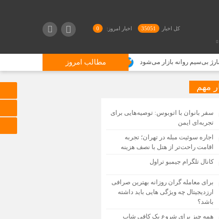
کل اخبار
35051
اخبار امروز:
0
مطالب امروز
اولتیماتوم به تامین‌کنندگان ذخایر راهبردی دارو+نامه
ر مهم
سفر بانوان با اتوبوس: توصیه‌هایی برای
تجربه‌ای ایمن
اجاره سوئیت مبله در تهران؛ تجربه
اقامت راحت‌تر از هتل با نصف هزینه
کانال تلگرام جیمبو تراول
برای معامله گران روزانه بهترین صرافی
ارزدیجیتال چه ویژگی هایی باید داشته
باشد؟
همه چیز برای شروع یک کافی شاپ