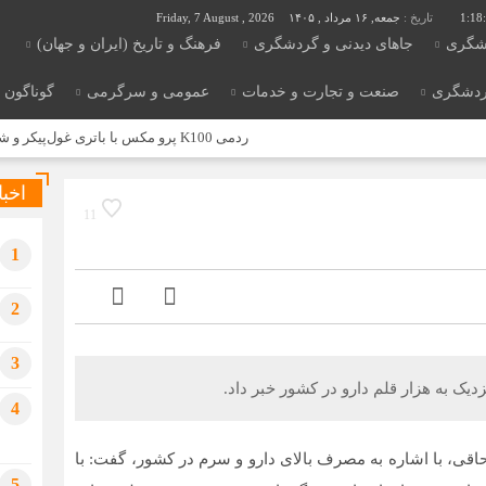
1:18
تاریخ :
جمعه, ۱۶ مرداد , ۱۴۰۵
Friday, 7 August , 2026
شگری
جاهای دیدنی و گردشگری
فرهنگ و تاریخ (ایران و جهان)
ردشگری
صنعت و تجارت و خدمات
عمومی و سرگرمی
گوناگون
ردمی K100 پرو مکس با باتری غول‌پیکر و شارژ بی‌سیم روانه بازار می‌شود
اخبا
11
1
2
3
 به هزار قلم دارو در کشور خبر داد.
4
اقی، با اشاره به مصرف بالای دارو و سرم در کشور، گفت: با
5