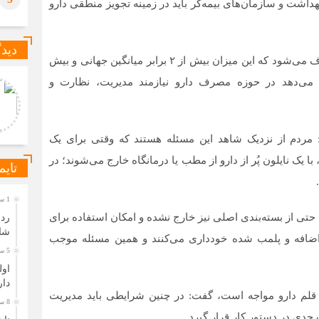
داشت و سازمان‌های بیمه‌گر باید در زمینه تجویز منطقی دارو
دیدگ
وی افزود: سالانه بیش از ۲۵۰ میلیون سرُم در ایران مصرف می‌شود که این میزان بیش از ۲ برابر میانگین جهانی و بیش
ن می‌دهد در حوزه مصرف دارو نیازمند مدیریت، نظارت و
رشناس روابط عمومی
داودی
 تعادل بین آرامش و دسترسی
واقعاً رزرو هتل در زمستان
ظر باشه، معمولاً کارون و کاتا
اختلاف قیمت محسوسی با
خاب‌های متعادل‌تری نسبت به
فصل‌های شلوغ دارد یا فقط در
ونگ هستن. هم فض
بعضی هتل‌ها این‌طور است؟
ردم از نزدیک شاهد این مسئله هستند که وقتی برای یک
ک نایلون پُر از دارو از مطب یا درمانگاه خارج می‌شوند؛ در
تایم
1 ساعت قبل
حتی از بسته‌بندی اصلی نیز خارج نشده و امکان استفاده برای
شار
ای اضافه و پلمب‌ شده خودداری می‌کنند و همین مسئله موجب
5 ساعت قبل
اول
دار
ار قلم دارو مواجه است، گفت: در چنین شرایطی باید مدیریت
8 ساعت قبل
دی در دستور کار قرار گیرد.