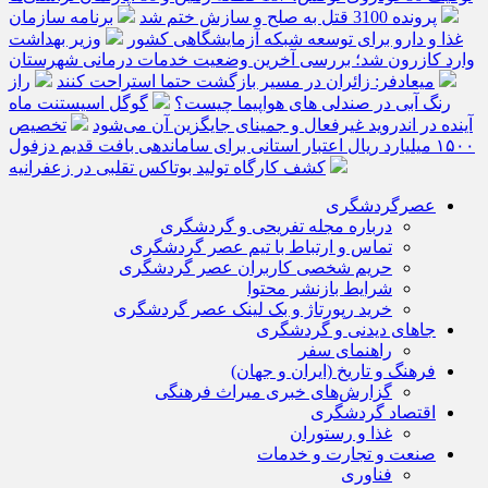
پرونده 3100 قتل به صلح و سازش ختم شد
برنامه سازمان
غذا و دارو برای توسعه شبکه آزمایشگاهی کشور
وزیر بهداشت
وارد کازرون شد؛ بررسی آخرین وضعیت خدمات درمانی شهرستان
میعادفر: زائران در مسیر بازگشت حتما استراحت کنند
راز
رنگ آبی در صندلی های هواپیما چیست؟
گوگل اسیستنت ماه
آینده در اندروید غیرفعال و جمینای جایگزین آن می‌شود
تخصیص
۱۵۰۰ میلیارد ریال اعتبار استانی برای ساماندهی بافت قدیم دزفول
کشف کارگاه تولید بوتاکس تقلبی در زعفرانیه
عصرگردشگری
درباره مجله تفریحی و گردشگری
تماس و ارتباط با تیم عصر گردشگری
حریم شخصی کاربران عصر گردشگری
شرایط بازنشر محتوا
خرید رپورتاژ و بک لینک عصر گردشگری
جاهای دیدنی و گردشگری
راهنمای سفر
فرهنگ و تاریخ (ایران و جهان)
گزارش‌های خبری میراث فرهنگی
اقتصاد گردشگری
غذا و رستوران
صنعت و تجارت و خدمات
فناوری