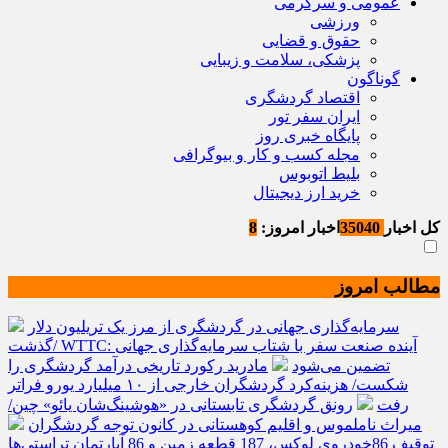
عمومی و سرگرمی
ورزشی
حقوق و قضایی
پزشکی، سلامت و زیبایی
گوناگون
اقتصاد گردشگری
ایران سفر تور
پایگاه خبری روز
مجله کسب و کار و بیوگرافی
بلیط اتوبوس
خرید ارز دیجیتال
کل اخبار
35040
اخبار امروز:
8
مطالب امروز
سرمایه‌گذاری جهانی در گردشگری از مرز یک تریلیون دلار
گذشت/ WTTC: آینده صنعت سفر با شتاب سرمایه‌گذاری جهانی
تضمین می‌شود
مادرید رکورد تاریخی درآمد گردشگری را
شکست/ هزینه‌کرد گردشگران خارجی از ۱۰ میلیارد یورو فراتر
رفت
رونق گردشگری تابستانی در «هوشینگ‌شان یائو» چین/
میراث ناملموس و اقلیم کوهستانی در کانون توجه گردشگران
توقیف 86خودروی لوکس، 187 قطعه زمین و 86 آپارتمان تراستی‌ها