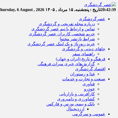
20:42:39
تاریخ :
پنجشنبه, ۱۵ مرداد , ۱۴۰۵
hursday, 6 August , 2026
عصرگردشگری
درباره مجله تفریحی و گردشگری
تماس و ارتباط با تیم عصر گردشگری
حریم شخصی کاربران عصر گردشگری
شرایط بازنشر محتوا
خرید رپورتاژ و بک لینک عصر گردشگری
جاهای دیدنی و گردشگری
راهنمای سفر
فرهنگ و تاریخ (ایران و جهان)
گزارش‌های خبری میراث فرهنگی
اقتصاد گردشگری
غذا و رستوران
صنعت و تجارت و خدمات
فناوری
خودرو
کارآفرینی و بازاریابی
کشاورزی و دامپروری
بانک و بیمه، بورس و فارکس
ارزدیجیتال
عمومی و سرگرمی