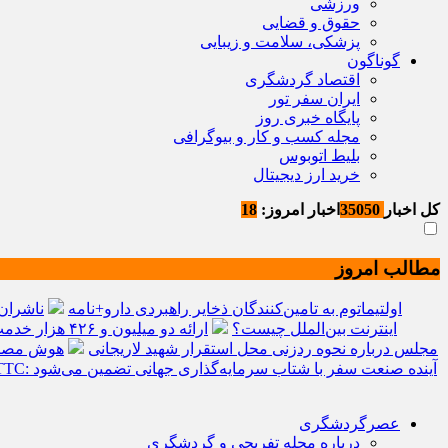
ورزشی
حقوق و قضایی
پزشکی، سلامت و زیبایی
گوناگون
اقتصاد گردشگری
ایران سفر تور
پایگاه خبری روز
مجله کسب و کار و بیوگرافی
بلیط اتوبوس
خرید ارز دیجیتال
کل اخبار
35050
اخبار امروز:
18
مطالب امروز
اولتیماتوم به تامین‌کنندگان ذخایر راهبردی دارو+نامه
ناشران 
اینترنت بین‌الملل چیست؟
ارائه دو میلیون و ۴۲۶ هزار خدمت بهداشتی و درمانی به زائران
مجلس درباره نحوه ردزنی محل استقرار شهید لاریجانی
هوش مصنوعی، بستر و
سرمایه‌گذاری جهانی در گردشگری از مرز یک تریلیون دلار گذشت/ WTTC: آینده صنعت سفر با شتاب سرمایه‌گذاری جهانی تضمین می‌شود
عصرگردشگری
درباره مجله تفریحی و گردشگری