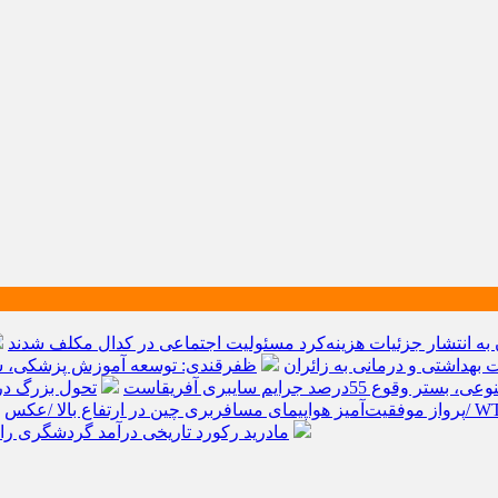
به انتشار جزئیات هزینه‌کرد مسئولیت اجتماعی در کدال مکلف شدند
ظفرقندی: توسعه آموزش پزشکی، سر
قوع 55درصد جرایم سایبری آفریقاست
تحول بزرگ در آیفون ۱۸ پرو/ سه قابلیت رویایی که ب
پرواز موفقیت‌آمیز هواپیمای مسافربری چین در ارتفاع بالا /عکس
مادرید رکورد تاریخی درآمد گردشگری را شکست/ هزینه