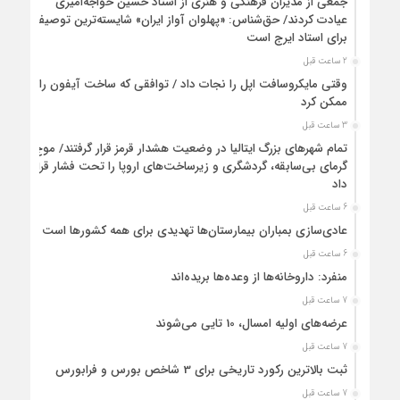
جمعی از مدیران فرهنگی و هنری از استاد حسین خواجه‌امیری
عیادت کردند/ حق‌شناس: «پهلوان آواز ایران» شایسته‌ترین توصیف
برای استاد ایرج است
2 ساعت قبل
وقتی مایکروسافت اپل را نجات داد / توافقی که ساخت آیفون را
ممکن کرد
3 ساعت قبل
تمام شهرهای بزرگ ایتالیا در وضعیت هشدار قرمز قرار گرفتند/ موج
گرمای بی‌سابقه، گردشگری و زیرساخت‌های اروپا را تحت فشار قرار
داد
6 ساعت قبل
عادی‌سازی بمباران بیمارستان‌ها تهدیدی برای همه کشورها است
6 ساعت قبل
منفرد: داروخانه‌ها از وعده‌ها بریده‌اند
7 ساعت قبل
عرضه‌های اولیه امسال، 10 تایی می‌شوند
7 ساعت قبل
ثبت بالاترین رکورد تاریخی برای 3 شاخص بورس و فرابورس
7 ساعت قبل