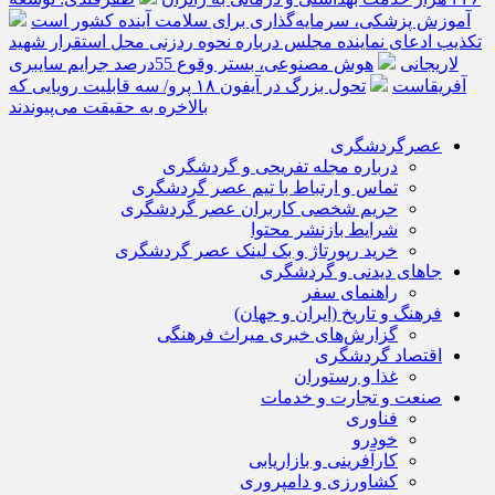
آموزش پزشکی، سرمایه‌گذاری برای سلامت آینده کشور است
تکذیب ادعای نماینده مجلس درباره نحوه ردزنی محل استقرار شهید
لاریجانی
هوش مصنوعی، بستر وقوع 55درصد جرایم سایبری
آفریقاست
تحول بزرگ در آیفون ۱۸ پرو/ سه قابلیت رویایی که
بالاخره به حقیقت می‌پیوندند
عصرگردشگری
درباره مجله تفریحی و گردشگری
تماس و ارتباط با تیم عصر گردشگری
حریم شخصی کاربران عصر گردشگری
شرایط بازنشر محتوا
خرید رپورتاژ و بک لینک عصر گردشگری
جاهای دیدنی و گردشگری
راهنمای سفر
فرهنگ و تاریخ (ایران و جهان)
گزارش‌های خبری میراث فرهنگی
اقتصاد گردشگری
غذا و رستوران
صنعت و تجارت و خدمات
فناوری
خودرو
کارآفرینی و بازاریابی
کشاورزی و دامپروری