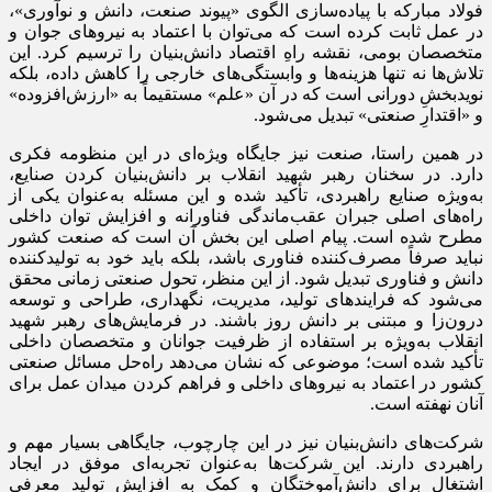
فولاد مبارکه با پیاده‌سازی الگوی «پیوند صنعت، دانش و نوآوری»،
در عمل ثابت کرده است که می‌توان با اعتماد به نیروهای جوان و
متخصصان بومی، نقشه راهِ اقتصاد دانش‌بنیان را ترسیم کرد. این
تلاش‌ها نه تنها هزینه‌ها و وابستگی‌های خارجی را کاهش داده، بلکه
نویدبخشِ دورانی است که در آن «علم» مستقیماً به «ارزش‌افزوده»
و «اقتدارِ صنعتی» تبدیل می‌شود.
در همین راستا، صنعت نیز جایگاه ویژه‌ای در این منظومه فکری
دارد. در سخنان رهبر شهید انقلاب بر دانش‌بنیان کردن صنایع،
به‌ویژه صنایع راهبردی، تأکید شده و این مسئله به‌عنوان یکی از
راه‌های اصلی جبران عقب‌ماندگی فناورانه و افزایش توان داخلی
مطرح شده است. پیام اصلی این بخش آن است که صنعت کشور
نباید صرفاً مصرف‌کننده فناوری باشد، بلکه باید خود به تولیدکننده
دانش و فناوری تبدیل شود. از این منظر، تحول صنعتی زمانی محقق
می‌شود که فرایندهای تولید، مدیریت، نگهداری، طراحی و توسعه
درون‌زا و مبتنی بر دانش روز باشند. در فرمایش‌های رهبر شهید
انقلاب به‌ویژه بر استفاده از ظرفیت جوانان و متخصصان داخلی
تأکید شده است؛ موضوعی که نشان می‌دهد راه‌حل مسائل صنعتی
کشور در اعتماد به نیروهای داخلی و فراهم کردن میدان عمل برای
آنان نهفته است.
شرکت‌های دانش‌بنیان نیز در این چارچوب، جایگاهی بسیار مهم و
راهبردی دارند. این شرکت‌ها به‌عنوان تجربه‌ای موفق در ایجاد
اشتغال برای دانش‌آموختگان و کمک به افزایش تولید معرفی