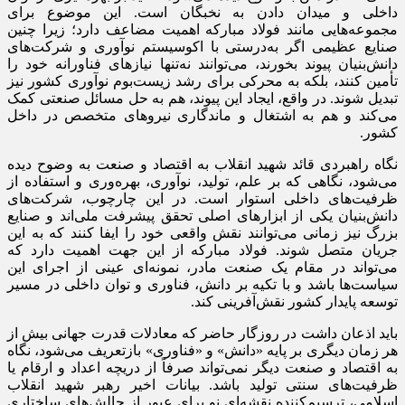
داخلی و میدان دادن به نخبگان است. این موضوع برای
مجموعه‌هایی مانند فولاد مبارکه اهمیت مضاعف دارد؛ زیرا چنین
صنایع عظیمی اگر به‌درستی با اکوسیستم نوآوری و شرکت‌های
دانش‌بنیان پیوند بخورند، می‌توانند نه‌تنها نیازهای فناورانه خود را
تأمین کنند، بلکه به محرکی برای رشد زیست‌بوم نوآوری کشور نیز
تبدیل شوند. در واقع، ایجاد این پیوند، هم به حل مسائل صنعتی کمک
می‌کند و هم به اشتغال و ماندگاری نیروهای متخصص در داخل
کشور.
نگاه راهبردی قائد شهید انقلاب به اقتصاد و صنعت به وضوح دیده
می‌شود، نگاهی که بر علم، تولید، نوآوری، بهره‌وری و استفاده از
ظرفیت‌های داخلی استوار است. در این چارچوب، شرکت‌های
دانش‌بنیان یکی از ابزارهای اصلی تحقق پیشرفت ملی‌اند و صنایع
بزرگ نیز زمانی می‌توانند نقش واقعی خود را ایفا کنند که به این
جریان متصل شوند. فولاد مبارکه از این جهت اهمیت دارد که
می‌تواند در مقام یک صنعت مادر، نمونه‌ای عینی از اجرای این
سیاست‌ها باشد و با تکیه بر دانش، فناوری و توان داخلی در مسیر
توسعه پایدار کشور نقش‌آفرینی کند.
باید اذعان داشت در روزگار حاضر که معادلات قدرت جهانی بیش از
هر زمان دیگری بر پایه «دانش» و «فناوری» بازتعریف می‌شود، نگاه
به اقتصاد و صنعت دیگر نمی‌تواند صرفاً از دریچه اعداد و ارقام یا
ظرفیت‌های سنتی تولید باشد. بیانات اخیر رهبر شهید انقلاب
اسلامی، ترسیم‌کننده نقشه‌ای نو برای عبور از چالش‌های ساختاری