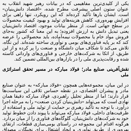
یکی از کلیدی‌ترین مفاهیمی که در بیانات رهبر شهید انقلاب به
عنوان ستون اصلی پیشرفت مطرح شده، «اقتصاد دانش‌بنیان»
است. ایشان بارها تأکید کرده‌اند که این رویکرد، تنها راهی برای
افزایش بهره‌وری، کاهش هزینه‌های تولید و بهبود کیفیت محصولات
در سطح جهانی است. از منظر بیانات موجود، اقتصاد دانش‌بنیان
یعنی تبدیل دانش به ارزش افزوده؛ به این معنا که کشور به‌جای
فروش مواد خام یا محصولات نیمه‌آماده، باید محصولاتی را عرضه
کند که بر پایه فناوری‌های بومی و نوآوری ساخته شده‌اند. این نگاه،
تلاش می‌کند تا شکاف میان دانشگاه و صنعت را پر کرده و از این
طریق، از اتکا به شرکت‌های خارجی و فناوری‌های وارداتی کاسته
شده و رقابت‌پذیری ملی را در بازارهای بین‌المللی تضمین کند.
نقش‌آفرینی صنایع مادر؛ فولاد مبارکه در مسیر تحقق استراتژی
ملی
در این میان، مجموعه‌هایی همچون «فولاد مبارکه» به عنوان صنایع
مادر و پیشران اقتصادی، در نقطه حساس تلاقی این سیاست‌ها
قرار دارند؛ اما از منظر تحلیل راهبردی، فولاد مبارکه دقیقا همان
نهادی است که می‌تواند «دانش‌بنیان کردن صنعت» را به مرحله اجرا
درآورد. با توجه به تأکید رهبری بر حمایت از تولید ملی و استفاده از
ظرفیت‌های داخلی، فولاد مبارکه می‌تواند با پیوند دادن خطوط تولید
خود به شرکت‌های دانش‌بنیان، گلوگاه‌های فناوری را از میان بردارد.
هرگونه اقدام این مجموعه در راستای بومی‌سازی قطعات، ارتقای
بهره‌وری از طریق نوآوری و ایجاد اشتغال برای نخبگان، مصداق