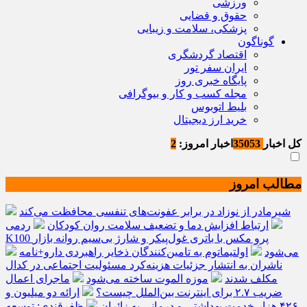
ورزشی
حقوق و قضایی
پزشکی، سلامت و زیبایی
گوناگون
اقتصاد گردشگری
ایران سفر تور
پایگاه خبری روز
مجله کسب و کار و بیوگرافی
بلیط اتوبوس
خرید ارز دیجیتال
کل اخبار
35053
اخبار امروز:
2
مطالب امروز
شیرمادر از نوزاد در برابر عفونت‌های تنفسی محافظت می‌کند
ارتباط افزایش دما و تضعیف سلامت روان کودکان
ردمی
K100 پرو مکس با باتری غول‌پیکر و شارژ بی‌سیم روانه بازار
می‌شود
اولتیماتوم به تامین‌کنندگان ذخایر راهبردی دارو+نامه
ناشران به انتشار جزئیات هزینه‌کرد مسئولیت اجتماعی در کدال
مکلف شدند
موزه الموت ساخته می‌شود
ماجرای اعمال
ضریب ۲.۷ برای اینترنت بین‌الملل چیست؟
ارائه دو میلیون و
۴۲۶ هزار خدمت بهداشتی و درمانی به زائران
ظفرقندی: توسعه