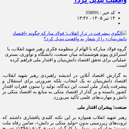
واقعیت تبدیل کرد؟
کد خبر : 358091
۱۴ تیر ۱۴۰۵ - ۱۳:۳۶
گروه فولاد مبارکه با الهام از منظومه فکری رهبر شهید انقلاب، با
استراتژیِ پیوندِ هوشمندانه میان صنعت، دانشگاه و نوآوری، بستری
عملیاتی برای تحقق اقتصاد دانش‌بنیان و اقتدار ملی فراهم کرده
است.
به گزارش اقتصاد آنلاین در اندیشه راهبردی رهبر شهید انقلاب،
اقتصاد دانش‌بنیان نه یک انتخاب، بلکه ضرورتی برای استقلال و
پیشرفت پایدار ملی است. این دیدگاه، تولید را ستون فقراتِ اقتدارِ
کشور دانسته و بر گذار از اقتصاد متکی به منابع به اقتصاد متکی بر
دانش و مهارت‌های علمی تأکید می‌ورزد.
صنعت؛ پیشران اقتدار ملی
رهبر شهید انقلاب همواره بر این نکته کلیدی پافشاری داشتند که
ثروت‌های زیرزمینی بدونِ «تولیدِ متکی بر دانش»، ضامنِ رفاه ملت
نیست؛ چنان‌که در دیدار با کارگران (مورخ ۱۳۹۸/۰۸/۰۲) تصریح