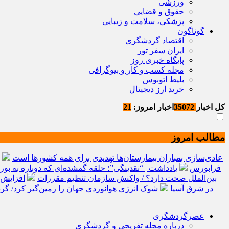
ورزشی
حقوق و قضایی
پزشکی، سلامت و زیبایی
گوناگون
اقتصاد گردشگری
ایران سفر تور
پایگاه خبری روز
مجله کسب و کار و بیوگرافی
بلیط اتوبوس
خرید ارز دیجیتال
کل اخبار
35072
اخبار امروز:
21
مطالب امروز
عادی‌سازی بمباران بیمارستان‌ها تهدیدی برای همه کشورها است
فرابورس
یادداشت | “نقدینگی”؛ حلقه گمشده‌ای که دوباره به ب
بین‌الملل صحت دارد؟ / واکنش سازمان تنظیم مقررات
افزایش 
در شرق آسیا
شوک انرژی هوانوردی جهان را زمین‌گیر کرد/ گ
عصرگردشگری
درباره مجله تفریحی و گردشگری