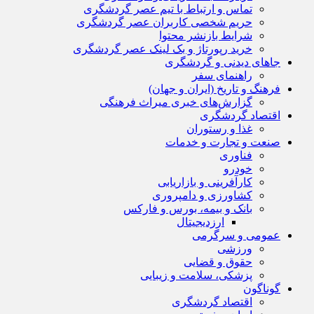
تماس و ارتباط با تیم عصر گردشگری
حریم شخصی کاربران عصر گردشگری
شرایط بازنشر محتوا
خرید رپورتاژ و بک لینک عصر گردشگری
جاهای دیدنی و گردشگری
راهنمای سفر
فرهنگ و تاریخ (ایران و جهان)
گزارش‌های خبری میراث فرهنگی
اقتصاد گردشگری
غذا و رستوران
صنعت و تجارت و خدمات
فناوری
خودرو
کارآفرینی و بازاریابی
کشاورزی و دامپروری
بانک و بیمه، بورس و فارکس
ارزدیجیتال
عمومی و سرگرمی
ورزشی
حقوق و قضایی
پزشکی، سلامت و زیبایی
گوناگون
اقتصاد گردشگری