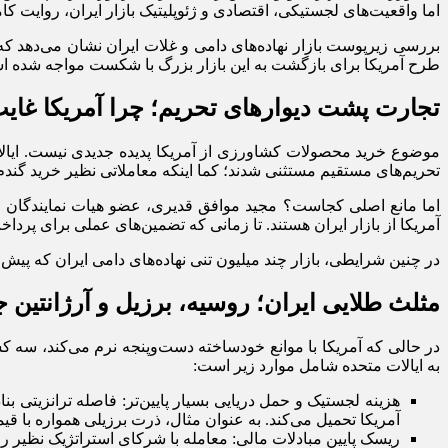
اما واقعیت‌های لجستیکی، اقتصادی و ژئوپلیتیک بازار ایران، روایت کام
بررسی زیرپوست بازار نهاده‌های دامی و غلات ایران نشان می‌دهد که 
طرح آمریکا برای بازگشت به این بازار بزرگ با شکست مواجه شده ا
تجارت پشت دیوارهای تحریم؛ چرا آمریکا غایب
تحریم‌های مستقیم مستثنی شدند؛ کما اینکه معاملاتی نظیر خرید گندم در سال ۲۰۰۸ یا واردات سویا در سال ۲۰۱۸ گواه این ا
اما مانع اصلی کجاست؟ مجید موافق قدیری، عضو هیات نمایندگان اتاق
آمریکا از بازار ایران هستند. تا زمانی که تضمین‌های عملی برای پردا
در چنین شرایطی، بازار چند میلیون تنی نهاده‌های دامی ایران که پیش
مثلث طلایی ایران؛ روسیه، برزیل و آرژانتین ج
در حالی که آمریکا با موانع خودساخته دست‌وپنجه نرم می‌کند، سه کشو
به ایالات متحده شامل موارد زیر است:
هزینه لجستیک و حمل دریایی بسیار پایین‌تر: فاصله ترانزیتی بن
آمریکا تحمیل می‌کند. به عنوان مثال، ذرت برزیلی همواره با ق
ریسک پایین مبادلات مالی: معامله با شرکای استراتژیک نظیر رو