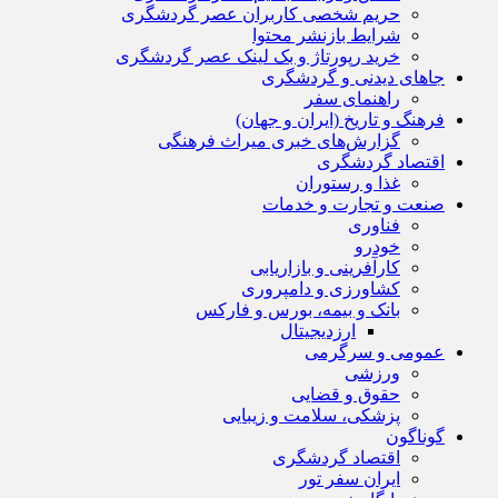
حریم شخصی کاربران عصر گردشگری
شرایط بازنشر محتوا
خرید رپورتاژ و بک لینک عصر گردشگری
جاهای دیدنی و گردشگری
راهنمای سفر
فرهنگ و تاریخ (ایران و جهان)
گزارش‌های خبری میراث فرهنگی
اقتصاد گردشگری
غذا و رستوران
صنعت و تجارت و خدمات
فناوری
خودرو
کارآفرینی و بازاریابی
کشاورزی و دامپروری
بانک و بیمه، بورس و فارکس
ارزدیجیتال
عمومی و سرگرمی
ورزشی
حقوق و قضایی
پزشکی، سلامت و زیبایی
گوناگون
اقتصاد گردشگری
ایران سفر تور