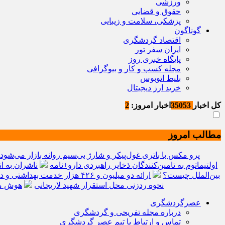
ورزشی
حقوق و قضایی
پزشکی، سلامت و زیبایی
گوناگون
اقتصاد گردشگری
ایران سفر تور
پایگاه خبری روز
مجله کسب و کار و بیوگرافی
بلیط اتوبوس
خرید ارز دیجیتال
کل اخبار
35053
اخبار امروز:
2
مطالب امروز
ردمی K100 پرو مکس با باتری غول‌پیکر و شارژ بی‌سیم روانه بازار می‌شود
اولتیماتوم به تامین‌کنندگان ذخایر راهبردی دارو+نامه
ناشران به ا
بین‌الملل چیست؟
ارائه دو میلیون و ۴۲۶ هزار خدمت بهداشتی و درمانی به زائران
نحوه ردزنی محل استقرار شهید لاریجانی
هوش مصنوعی، ب
عصرگردشگری
درباره مجله تفریحی و گردشگری
تماس و ارتباط با تیم عصر گردشگری