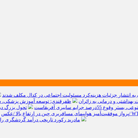
به انتشار جزئیات هزینه‌کرد مسئولیت اجتماعی در کدال مکلف شدند
ظفرقندی: توسعه آموزش پزشکی، سر
قوع 55درصد جرایم سایبری آفریقاست
تحول بزرگ در آیفون ۱۸ پرو/ سه قابلیت رویایی که ب
پرواز موفقیت‌آمیز هواپیمای مسافربری چین در ارتفاع بالا /عکس
مادرید رکورد تاریخی درآمد گردشگری را شکست/ هزینه