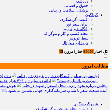
ورزشی
حقوق و قضایی
پزشکی، سلامت و زیبایی
گوناگون
اقتصاد گردشگری
ایران سفر تور
پایگاه خبری روز
مجله کسب و کار و بیوگرافی
بلیط اتوبوس
خرید ارز دیجیتال
کل اخبار
35050
اخبار امروز:
18
مطالب امروز
اولتیماتوم به تامین‌کنندگان ذخایر راهبردی دارو+نامه
ناشران 
اینترنت بین‌الملل چیست؟
ارائه دو میلیون و ۴۲۶ هزار خدمت بهداشتی و درمانی به زائران
مجلس درباره نحوه ردزنی محل استقرار شهید لاریجانی
هوش مصنوعی، بستر و
سرمایه‌گذاری جهانی در گردشگری از مرز یک تریلیون دلار گذشت/ WTTC: آینده صنعت سفر با شتاب سرمایه‌گذاری جهانی تضمین می‌شود
عصرگردشگری
درباره مجله تفریحی و گردشگری