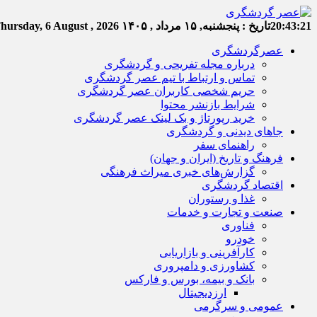
20:43:21
تاریخ :
پنجشنبه, ۱۵ مرداد , ۱۴۰۵
hursday, 6 August , 2026
عصرگردشگری
درباره مجله تفریحی و گردشگری
تماس و ارتباط با تیم عصر گردشگری
حریم شخصی کاربران عصر گردشگری
شرایط بازنشر محتوا
خرید رپورتاژ و بک لینک عصر گردشگری
جاهای دیدنی و گردشگری
راهنمای سفر
فرهنگ و تاریخ (ایران و جهان)
گزارش‌های خبری میراث فرهنگی
اقتصاد گردشگری
غذا و رستوران
صنعت و تجارت و خدمات
فناوری
خودرو
کارآفرینی و بازاریابی
کشاورزی و دامپروری
بانک و بیمه، بورس و فارکس
ارزدیجیتال
عمومی و سرگرمی