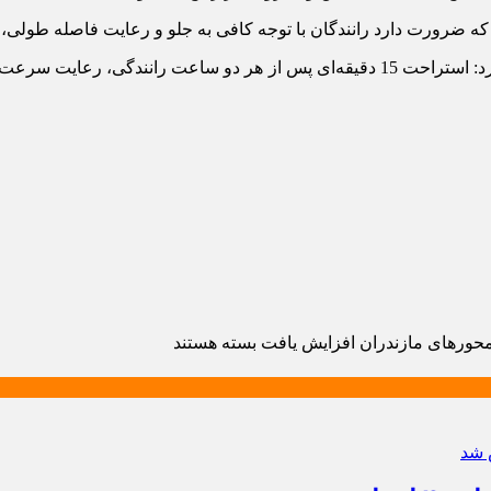
یم که ضرورت دارد رانندگان با توجه کافی به جلو و رعایت فاصله طولی
سرهنگ عبادی در ادامه با تأکید بر الزامات ایمنی سفر، خاطرنشان کرد:‌ استراحت 15 دقیق
محورهای مازندران افزایش یافت
بسته هستند