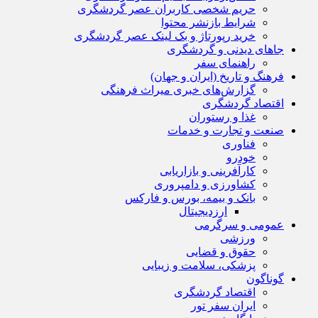
حریم شخصی کاربران عصر گردشگری
شرایط بازنشر محتوا
خرید رپورتاژ و بک لینک عصر گردشگری
جاهای دیدنی و گردشگری
راهنمای سفر
فرهنگ و تاریخ (ایران و جهان)
گزارش‌های خبری میراث فرهنگی
اقتصاد گردشگری
غذا و رستوران
صنعت و تجارت و خدمات
فناوری
خودرو
کارآفرینی و بازاریابی
کشاورزی و دامپروری
بانک و بیمه، بورس و فارکس
ارزدیجیتال
عمومی و سرگرمی
ورزشی
حقوق و قضایی
پزشکی، سلامت و زیبایی
گوناگون
اقتصاد گردشگری
ایران سفر تور