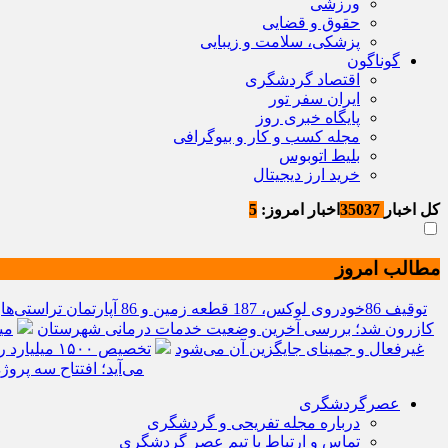
ورزشی
حقوق و قضایی
پزشکی، سلامت و زیبایی
گوناگون
اقتصاد گردشگری
ایران سفر تور
پایگاه خبری روز
مجله کسب و کار و بیوگرافی
بلیط اتوبوس
خرید ارز دیجیتال
کل اخبار
35037
اخبار امروز:
5
مطالب امروز
توقیف 86خودروی لوکس، 187 قطعه زمین و 86 آپارتمان تراستی‌ها
کازرون شد؛ بررسی آخرین وضعیت خدمات درمانی شهرستان
می
غیرفعال و جمینای جایگزین آن می‌شود
تخصیص ۱۵۰۰ میلیارد ریال اعتبار استانی برای ساماندهی بافت قدیم دزفول
می‌آید؛ افتتاح سه پرو
عصرگردشگری
درباره مجله تفریحی و گردشگری
تماس و ارتباط با تیم عصر گردشگری