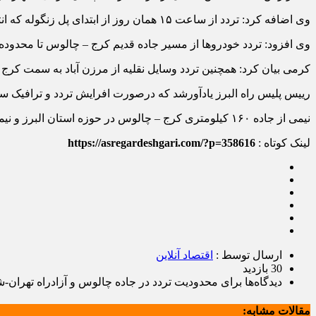
وی اضافه کرد: تردد از ساعت ١۵ همان روز از ابتدای پل زنگوله که انتهای دهانه شمالی تونل البرز به سمت چالوس با اعلام پلیس راه ممنوع خواهد شد.
وی افزود: تردد خودروها از مسیر جاده قدیم کرج – چالوس تا محدوده 
کرمی بیان کرد: همچنین تردد وسایل نقلیه از مرزن آباد به سمت کرج و تهران از ساعت ١۶ روز جمعه ١٩ تیر با اعلام ماموران پلیس راه در
رییس پلیس راه البرز یادآورشد که درصورت افرایش تردد و ترافیک سنگین در روز شنبه ۶ تیر، نیز محدودیت ترافیکی درهمین مسیر متصور است که درصورت اعما
نیمی از جاده ١۶٠ کیلومتری کرج – چالوس در حوزه استان البرز و نیمی دیگر در استان مازندران است.
لینک کوتاه :
https://asregardeshgari.com/?p=358616
ارسال توسط :
اقتصاد آنلاین
30 بازدید
دیدگاه‌ها
برای محدودیت تردد در جاده چالوس و آزادراه تهران-ش
مقالات مشابه: