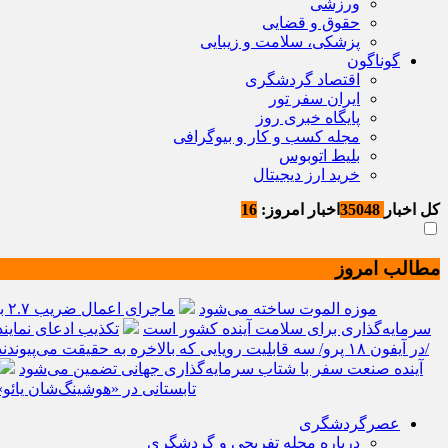
ورزشی
حقوق و قضایی
پزشکی، سلامت و زیبایی
گوناگون
اقتصاد گردشگری
ایران سفر تور
پایگاه خبری روز
مجله کسب و کار و بیوگرافی
بلیط اتوبوس
خرید ارز دیجیتال
کل اخبار
35048
اخبار امروز:
16
مطالب امروز
موزه الموت ساخته می‌شود
ماجرای اعمال ضریب ۲.۷ برای اینترنت بین‌الملل چیست؟
سرمایه‌گذاری برای سلامت آینده کشور است
تکذیب ادعای نماین
در آیفون ۱۸ پرو/ سه قابلیت رویایی که بالاخره به حقیقت می‌پیوندند
WTTC: آینده صنعت سفر با شتاب سرمایه‌گذاری جهانی تضمین می‌شود
تابستانی در «هوشینگ‌شان یائو
عصرگردشگری
درباره مجله تفریحی و گردشگری