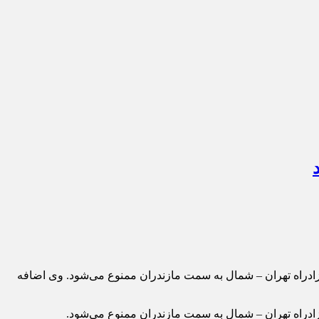
سرهنگ پیمان کرمی اظهار کرد: تردد انواع وسایل نقلیه از ساعت ١۴ روز جمعه ١٩ تیرماه جاری از آزادراه تهران – شمال به سمت مازندران ممنوع می‌شود. وی اضافه