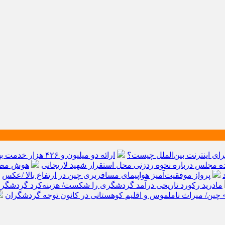
ارائه دو میلیون و ۴۲۶ هزار خدمت بهداشتی و درمانی به زائران
ده مجلس درباره نحوه ردزنی محل استقرار شهید لاریجانی
هوش مصنوعی، بستر
پرواز موفقیت‌آمیز هواپیمای مسافربری چین در ارتفاع بالا /عکس
مادرید رکورد تاریخی درآمد گردشگری را شکست/ هزینه‌کرد گردشگران خارجی از ۱۰ میلیارد
» چین/ میراث ناملموس و اقلیم کوهستانی در کانون توجه گردشگران