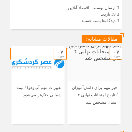
ارسال توسط :
اقتصاد آنلاین
39 بازدید
برای
دیدگاه‌ها
بسته هستند
پیش‌بینی
تازه
هواشناسی
مقالات مشابه:
تهران
در
آستانه
۰۷
۰۷
۰۷
مراسم
مرداد
مرداد
مرداد
رهبر
شهید
/
هوای
پایتخت
از
خبر مهم برای دانش‌آموزان
تغییرات مهم آب‌وهوا / نیمه
رایز
شنبه
/ تاریخ امتحانات نهایی ۴
شمالی خنک‌تر می‌شود
مسئ
گرم‌تر
می‌شود
استان مشخص شد
اتحا
راه
منط