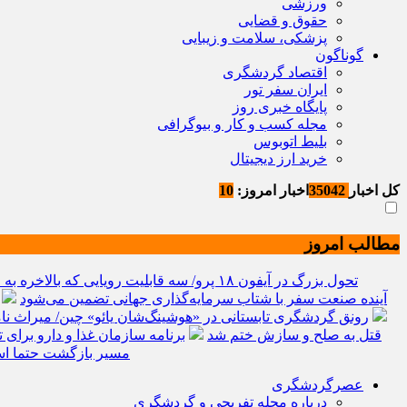
ورزشی
حقوق و قضایی
پزشکی، سلامت و زیبایی
گوناگون
اقتصاد گردشگری
ایران سفر تور
پایگاه خبری روز
مجله کسب و کار و بیوگرافی
بلیط اتوبوس
خرید ارز دیجیتال
کل اخبار
35042
اخبار امروز:
10
مطالب امروز
تحول بزرگ در آیفون ۱۸ پرو/ سه قابلیت رویایی که بالاخره به حقیقت می‌پیوندند
تریلیون دلار گذشت/ WTTC: آینده صنعت سفر با شتاب سرمایه‌گذاری جهانی تضمین می‌شود
رونق گردشگری تابستانی در «هوشینگ‌شان یائو» چین/ میراث نا
قتل به صلح و سازش ختم شد
برنامه سازمان غذا و دارو برا
مسیر بازگشت حتما اس
عصرگردشگری
درباره مجله تفریحی و گردشگری