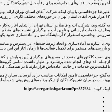
آخرین وضعیت اقدام‌های انجام‌شده برای رفاه حال تشییع‌کنندگان را ت
علیرضا جزءقاسمی با بیان اینکه شرکت آبفای استان تهران ارائه بهت
۱۲ هزار نفری آبفای استان تهران در حوزه‌های مختلف کاری، از روز‌ها پیش تمامی ظرفیت‌های اجرایی و فنی را برای رفاه حال تشییع‌کنندگان حاضر در این آیین باشکوه به‌کار گرفته‌اند.
به گفته وی، شرکت آب و فاضلاب استان تهران از ابتدای آغاز به‌کار 
سرویس بهداشتی، استقرار ۳ آزمایشگاه سیار و آماده‌سازی حدود یکهزار شیر برداشت، پایداری کامل آب شرب زائران در مجموعه‌های مصلی امام خمینی (ره) و چهلسرا تضمین شده است.
وی با اشاره به آماده‌سازی و ایجاد زیرساخت‌های در دسترس و مناسب
و بازرسی‌های مستمر برای تکمیل فعالیت‌ها تا زمان آغاز این آیین با
ازجمله اقدام‌های انجام شده برشمرد و اظهار داشت: تمامی گروه‌ها
باکیفیت‌ترین خدمات در حالت آماده‌باش قرار دارند تا در هماهنگی کا
به‌گفته جزءقاسمی، تامین امکانات مناسب برای آبرسانی سیار، تامی
بهینه آب در میان تشییع‌کنندگان از دیگر برنامه‌های پیش‌بینی شده آبفا
لینک کوتاه :
https://asregardeshgari.com/?p=357634