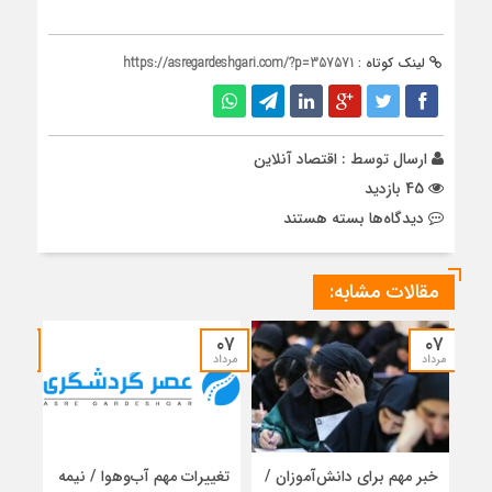
لینک کوتاه :
https://asregardeshgari.com/?p=357571
ارسال توسط :
اقتصاد آنلاین
45 بازدید
برای
دیدگاه‌ها
بسته هستند
تمهیدات
تازه
مقالات مشابه:
شهرداری
برای
مراسم
۰۷
۰۷
۰۷
تشییع
مرداد
مرداد
مرداد
/
طرح
ترافیک
تهران
خبر مهم برای دانش‌آموزان /
تغییرات مهم آب‌وهوا / نیمه
رایز
لغو