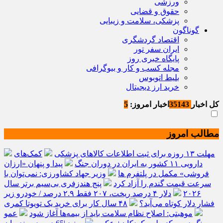
ورزشی
حقوق و قضایی
پزشکی، سلامت و زیبایی
گوناگون
اقتصاد گردشگری
ایران سفر تور
پایگاه خبری روز
مجله کسب و کار و بیوگرافی
بلیط اتوبوس
خرید ارز دیجیتال
کل اخبار
35143
اخبار امروز:
5
مطالب امروز
مهلت ۱۳ روزه برای ثبت اطلاعات کالاهای پزشکی
کمک‌های
دارویی ۱۱ کشور به ایران در دوران جنگ
پیدا و پنهان «ارزان
فروشی» مکمل در پلتفرم ها
وزیر جهاد کشاورزی: نمی‌توان با
سرعت قیمت گندم را آزاد کرد
پنج هندزفری بی‌سیم برتر سال
۲۰۲۶
دلار ۴ درصد ریخت، ۲۰۷ فقط ۲.۹ درصد / خودرو زیر
فشار دلار کوتاه می‌آید؟
۴۸ سال کار برای خرید یک تویوتا کمری
موهبتی: اصلاح نظام سلامت باید از بیمه‌ها آغاز شود
عمو