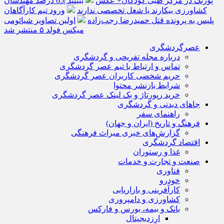
پورنگ در مرکز طبی کودکان+ عکس
ببینید |65 درصد مهندسان
کشاورزی بیکارند یا شغل تخصصی ندارند
ورود تیم کارآگاهان
پلیس به پرونده قتل حمیدرضا رجب‌زاده
اولین تصاویر شیائومی
میکس فولد ۵ منتشر شد
عصرگردشگری
درباره مجله تفریحی و گردشگری
تماس و ارتباط با تیم عصر گردشگری
حریم شخصی کاربران عصر گردشگری
شرایط بازنشر محتوا
خرید رپورتاژ و بک لینک عصر گردشگری
جاهای دیدنی و گردشگری
راهنمای سفر
فرهنگ و تاریخ (ایران و جهان)
گزارش‌های خبری میراث فرهنگی
اقتصاد گردشگری
غذا و رستوران
صنعت و تجارت و خدمات
فناوری
خودرو
کارآفرینی و بازاریابی
کشاورزی و دامپروری
بانک و بیمه، بورس و فارکس
ارزدیجیتال