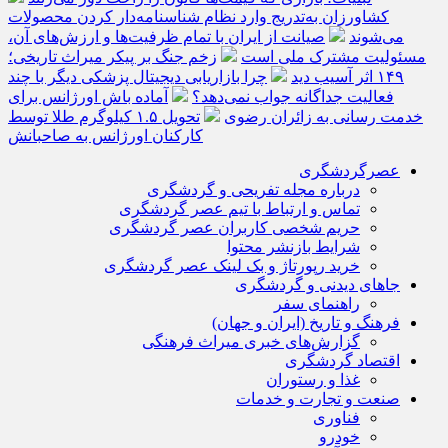
کشاورزان به‌تدریج وارد نظام شناسنامه‌دار کردن محصولات
می‌شوند
صیانت از ایران با تمام ظرفیت‌ها و ارزش‌های آن،
مسئولیت مشترک ملی است
زخم جنگ بر پیکر میراث تاریخی؛
۱۴۹ اثر آسیب دید
چرا بازاریابی دیجیتال پزشکی دیگر با چند
فعالیت جداگانه جواب نمی‌دهد؟
آماده باش اورژانس برای
خدمت رسانی به زائران رضوی
تحویل ۱.۵ کیلوگرم طلا توسط
کارکنان اورژانس به صاحبانش
عصرگردشگری
درباره مجله تفریحی و گردشگری
تماس و ارتباط با تیم عصر گردشگری
حریم شخصی کاربران عصر گردشگری
شرایط بازنشر محتوا
خرید رپورتاژ و بک لینک عصر گردشگری
جاهای دیدنی و گردشگری
راهنمای سفر
فرهنگ و تاریخ (ایران و جهان)
گزارش‌های خبری میراث فرهنگی
اقتصاد گردشگری
غذا و رستوران
صنعت و تجارت و خدمات
فناوری
خودرو