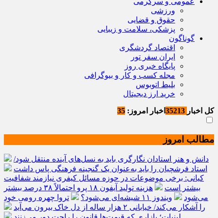
عمومی و سرگرمی
ورزشی
حقوق و قضایی
پزشکی، سلامت و زیبایی
گوناگون
اقتصاد گردشگری
ایران سفر تور
پایگاه خبری روز
مجله کسب و کار و بیوگرافی
بلیط اتوبوس
خرید ارز دیجیتال
کل اخبار
35213
اخبار امروز:
35
مطالب امروز
دانش و هنر استادان نگارگری باید به نسل‌های آینده منتقل شود/
استاد فرشچیان را باید به‌عنوان یک گنجینه فرهنگی پاس داشت
کیانی: برخی موضوعات در حوزه مسائل کیفری نیازمند شفافیت
بیشتر است
هزینه تولید آیفون ۱۸ پرو احتمالاً ۳۸ درصد بیشتر
می‌شود
ویندوز ۱۱ شیشه‌ای می‌شود؟
تروا چهره رومی خود
را آشکار می‌کند/ خیابانی ۲ هزار ساله از دل خاک بیرون می‌آید
لبنیات؛ بازاری که قیمت‌ها قانون را راحت دور می‌زنند