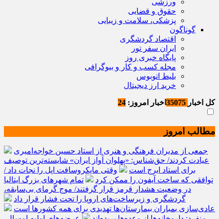
ورزشی
حقوق و قضایی
پزشکی، سلامت و زیبایی
گوناگون
اقتصاد گردشگری
ایران سفر تور
پایگاه خبری روز
مجله کسب و کار و بیوگرافی
بلیط اتوبوس
خرید ارز دیجیتال
کل اخبار
35075
اخبار امروز:
24
مطالب امروز
جمعی از مدیران فرهنگی و هنری از استاد حسین خواجه‌امیری
عیادت کردند/ حق‌شناس: «پهلوان آواز ایران» شایسته‌ترین توصیف
برای استاد ایرج است
وقتی مایکروسافت اپل را نجات داد /
توافقی که ساخت آیفون را ممکن کرد
تمام شهرهای بزرگ ایتالیا
در وضعیت هشدار قرمز قرار گرفتند/ موج گرمای بی‌سابقه،
گردشگری و زیرساخت‌های اروپا را تحت فشار قرار داد
عادی‌سازی بمباران بیمارستان‌ها تهدیدی برای همه کشورها است
منفرد: داروخانه‌ها از وعده‌ها بریده‌اند
عرضه‌های اولیه امسال،