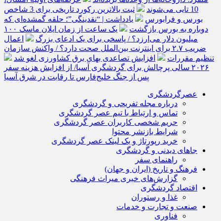
10 تایی می‌شوند
ثبت بالاترین رکورد تاریخی برای 3 شاخص
بورس و فرابورس
یادداشت | “نقدینگی”؛ حلقه گمشده‌ای که
دوباره به بورس بازگشت
یک ساعت از زمان ایلان ماسک ۱۰۰
میلیون دلار می‌ارزد؟ / پاسخی برای یک ادعای بزرگ
اعمال
ضریب ۲.۷ برای اینترنت بین‌الملل صحت دارد؟ / واکنش سازمان
تنظیم مقررات
افزایش تصاعدی بهای برق کشاورزی لغو شد
۲۰۲۶ سالی پرچالش برای گردشگری آسیا/ از افزایش هزینه سفر
پس از جنگ خلیج‌فارس تا رقابت در شرق آسیا
عصرگردشگری
درباره مجله تفریحی و گردشگری
تماس و ارتباط با تیم عصر گردشگری
حریم شخصی کاربران عصر گردشگری
شرایط بازنشر محتوا
خرید رپورتاژ و بک لینک عصر گردشگری
جاهای دیدنی و گردشگری
راهنمای سفر
فرهنگ و تاریخ (ایران و جهان)
گزارش‌های خبری میراث فرهنگی
اقتصاد گردشگری
غذا و رستوران
صنعت و تجارت و خدمات
فناوری