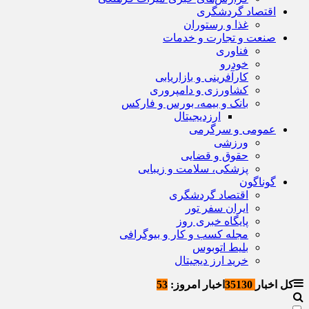
اقتصاد گردشگری
غذا و رستوران
صنعت و تجارت و خدمات
فناوری
خودرو
کارآفرینی و بازاریابی
کشاورزی و دامپروری
بانک و بیمه، بورس و فارکس
ارزدیجیتال
عمومی و سرگرمی
ورزشی
حقوق و قضایی
پزشکی، سلامت و زیبایی
گوناگون
اقتصاد گردشگری
ایران سفر تور
پایگاه خبری روز
مجله کسب و کار و بیوگرافی
بلیط اتوبوس
خرید ارز دیجیتال
کل اخبار
35130
اخبار امروز:
53