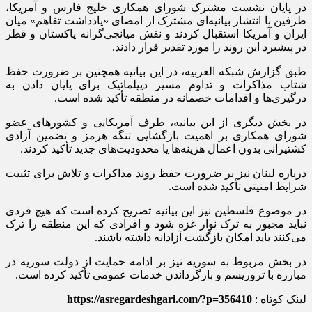
در پایان نشست مشترک شورای همکاری خلیج فارس و آمریکا،
طرفین با انتشار بیانیه‌ای مشترک از امضای «یادداشت تفاهم» میان
ایران و آمریکا استقبال کردند و نقش میانجی‌گرانه پاکستان و قطر
در پیشبرد این روند را مورد تقدیر قرار دادند.
طبق گزارش شبکه العربیه، در این بیانیه همچنین بر ضرورت حفظ
شتاب مذاکرات و تداوم مسیر دیپلماتیک برای پایان دادن به
درگیری‌ها و اقدامات خصمانه در منطقه تأکید شده است.
در بخش دیگری از این بیانیه، طرف آمریکایی و کشور‌های عضو
شورای همکاری بر اهمیت بازگشایی تنگه هرمز و تضمین آزادی
کشتیرانی بدون اعمال هزینه‌ها یا محدودیت‌های جدید تأکید کردند.
درباره لبنان نیز بر ضرورت حفظ روند مذاکرات و تلاش برای تثبیت
شرایط امنیتی تأکید شده است.
در موضوع فلسطین نیز این بیانیه تصریح کرده است که هیچ فردی
نباید مجبور به ترک نوار غزه شود و افرادی که این منطقه را ترک
می‌کنند باید امکان بازگشت آزادانه داشته باشند.
در بخش مربوط به سوریه نیز بر ادامه حمایت از دولت سوریه در
مبارزه با تروریسم و بازگرداندن خدمات عمومی تأکید کرده است.
لینک کوتاه :
https://asregardeshgari.com/?p=356410