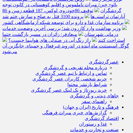
یائو» چین/ میراث ناملموس و اقلیم کوهستانی در کانون توجه
گردشگران
توقیف 86خودروی لوکس، 187 قطعه زمین و 86
آپارتمان تراستی‌ها
پرونده 3100 قتل به صلح و سازش ختم شد
برنامه سازمان غذا و دارو برای توسعه شبکه آزمایشگاهی کشور
وزیر بهداشت وارد کازرون شد؛ بررسی آخرین وضعیت خدمات
درمانی شهرستان
میعادفر: زائران در مسیر بازگشت حتما
استراحت کنند
راز رنگ آبی در صندلی های هواپیما چیست؟
گوگل اسیستنت ماه آینده در اندروید غیرفعال و جمینای جایگزین آن
می‌شود
عصرگردشگری
درباره مجله تفریحی و گردشگری
تماس و ارتباط با تیم عصر گردشگری
حریم شخصی کاربران عصر گردشگری
شرایط بازنشر محتوا
خرید رپورتاژ و بک لینک عصر گردشگری
جاهای دیدنی و گردشگری
راهنمای سفر
فرهنگ و تاریخ (ایران و جهان)
گزارش‌های خبری میراث فرهنگی
اقتصاد گردشگری
غذا و رستوران
صنعت و تجارت و خدمات