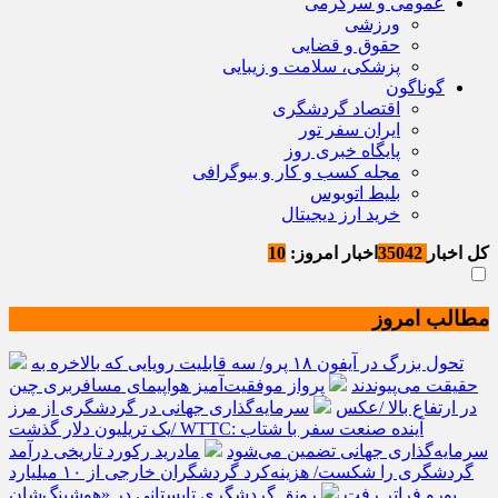
عمومی و سرگرمی
ورزشی
حقوق و قضایی
پزشکی، سلامت و زیبایی
گوناگون
اقتصاد گردشگری
ایران سفر تور
پایگاه خبری روز
مجله کسب و کار و بیوگرافی
بلیط اتوبوس
خرید ارز دیجیتال
کل اخبار
35042
اخبار امروز:
10
مطالب امروز
تحول بزرگ در آیفون ۱۸ پرو/ سه قابلیت رویایی که بالاخره به
حقیقت می‌پیوندند
پرواز موفقیت‌آمیز هواپیمای مسافربری چین
در ارتفاع بالا /عکس
سرمایه‌گذاری جهانی در گردشگری از مرز
یک تریلیون دلار گذشت/ WTTC: آینده صنعت سفر با شتاب
سرمایه‌گذاری جهانی تضمین می‌شود
مادرید رکورد تاریخی درآمد
گردشگری را شکست/ هزینه‌کرد گردشگران خارجی از ۱۰ میلیارد
یورو فراتر رفت
رونق گردشگری تابستانی در «هوشینگ‌شان