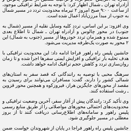
آزادراه تهران ـ شمال اظهار کرد: با توجه به شرایط ترافیکی موجود،
از ساعت ۹:۰۰ صبح امروز ۲ تیرماه محدودیت تردد در مسیر شمال
به جنوب از مبدأ مرزن‌آباد اعمال شده است.
وی افزود: بر این اساس، تردد کلیه وسایل نقلیه از مسیر (شمال به
جنوب) در محور چالوس و آزادراه تهران ـ شمال تا اطلاع بعدی
ممنوع شده و همزمان تردد خودرو‌ها از مسیر (جنوب به شمال) این
۲ محور به صورت یک‌طرفه مدیریت می‌شود.
جانشین پلیس راه راهور فراجا ادامه داد: این محدودیت ترافیکی با
هدف تخلیه بار ترافیکی و افزایش ایمنی سفر‌ها اجرا شده و تا زمان
روان‌سازی تردد و کاهش حجم ترافیک ادامه خواهد داشت.
سرهنگ محبی با توصیه به رانندگانی که قصد سفر به استان‌های
شمالی کشور را دارند، گفت: مسافران می‌توانند برای رسیدن به
مقصد از محور‌های جایگزین هراز، فیروزکوه و همچنین محور قزوین
ـ رشت استفاده کنند.
وی تأکید کرد: رانندگان پیش از آغاز سفر، آخرین وضعیت ترافیکی و
محدودیت‌های احتمالی محور‌های مواصلاتی را از طریق منابع رسمی
پلیس راهور و سامانه‌های اطلاع‌رسانی دریافت کنند تا از بروز
معطلی در مسیر جلوگیری شود.
جانشین پلیس راه راهور فراجا در پایان از شهروندان خواست ضمن