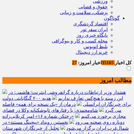
ورزشی
حقوق و قضایی
پزشکی، سلامت و زیبایی
گوناگون
اقتصاد گردشگری
ایران سفر تور
پایگاه خبری روز
مجله کسب و کار و بیوگرافی
بلیط اتوبوس
خرید ارز دیجیتال
کل اخبار
35165
اخبار امروز:
27
مطالب امروز
هشدار وزیر ارتباطات درباره گرانفروشی اینترنت/ هاشمی: در
این زمینه با هیچ‌کس تعارف نداریم
هدیه ۲۰۰ گیگابایتی دولت
برای خبرنگاران ایرانسلی
درمان از «یک نسخه برای همه» فاصله
می گیرد
شاه‌محمدی: با رفتارهای تابوشکنانه وکلا در فضای
مجازی برخورد می‌کنیم
«رختکن شماره ۱۶» امیر کربلایی‌زاده
دوباره روی صحنه می‌رود
نخستین رویداد «پیچینگ مستند» در
شمال‌غرب ایران برگزار می‌شود
تجلیل از خبرنگاران شهرستان