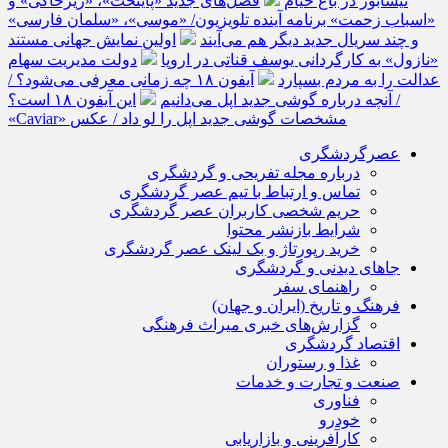
نیشابور در باغ خیام
فصل‌های جدید «پایتخت»، «زیرخاکی» و
«اسباب زحمت» برنامه آینده تلویزیون/ «موسی»، «سلمان فارسی»
و چند سریال جدید دیگر هم می‌آیند
اولین نمایش جهانی مستند
«نازول» به کارگردانی یوسف قناتی در اروپا
دولت مدیریت سهام
عدالت را به مردم بسپارد
آیفون ۱۸ چه زمانی معرفی می‌شود؟ /
آنچه درباره گوشی جدید اپل می‌دانیم
این آیفون ۱۸ است؟ /
«Caviar» مشخصات گوشی جدید اپل را لو داد / عکس
عصرگردشگری
درباره مجله تفریحی و گردشگری
تماس و ارتباط با تیم عصر گردشگری
حریم شخصی کاربران عصر گردشگری
شرایط بازنشر محتوا
خرید رپورتاژ و بک لینک عصر گردشگری
جاهای دیدنی و گردشگری
راهنمای سفر
فرهنگ و تاریخ (ایران و جهان)
گزارش‌های خبری میراث فرهنگی
اقتصاد گردشگری
غذا و رستوران
صنعت و تجارت و خدمات
فناوری
خودرو
کارآفرینی و بازاریابی