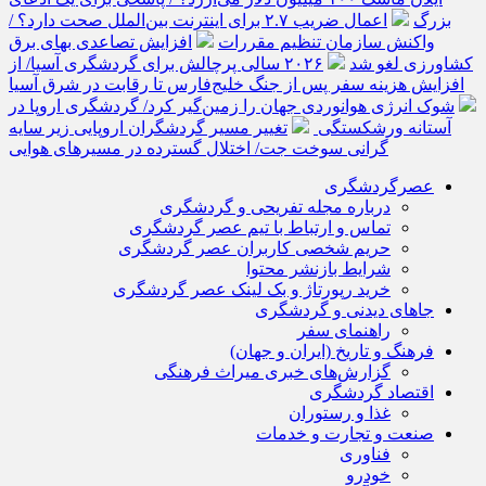
بزرگ
اعمال ضریب ۲.۷ برای اینترنت بین‌الملل صحت دارد؟ /
واکنش سازمان تنظیم مقررات
افزایش تصاعدی بهای برق
کشاورزی لغو شد
۲۰۲۶ سالی پرچالش برای گردشگری آسیا/ از
افزایش هزینه سفر پس از جنگ خلیج‌فارس تا رقابت در شرق آسیا
شوک انرژی هوانوردی جهان را زمین‌گیر کرد/ گردشگری اروپا در
آستانه ورشکستگی
تغییر مسیر گردشگران اروپایی زیر سایه
گرانی سوخت جت/ اختلال گسترده در مسیرهای هوایی
عصرگردشگری
درباره مجله تفریحی و گردشگری
تماس و ارتباط با تیم عصر گردشگری
حریم شخصی کاربران عصر گردشگری
شرایط بازنشر محتوا
خرید رپورتاژ و بک لینک عصر گردشگری
جاهای دیدنی و گردشگری
راهنمای سفر
فرهنگ و تاریخ (ایران و جهان)
گزارش‌های خبری میراث فرهنگی
اقتصاد گردشگری
غذا و رستوران
صنعت و تجارت و خدمات
فناوری
خودرو