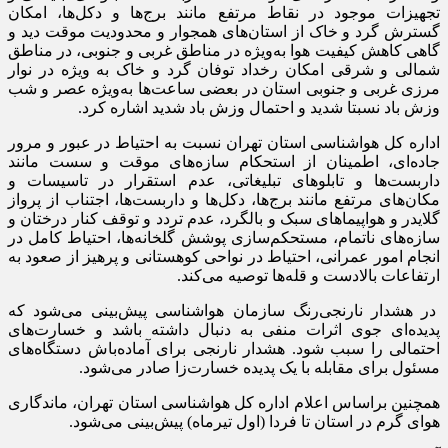
تجهیزات موجود در نقاط مرتفع مانند برج‌ها و دکل‌ها، امکان
گسترش گرد و خاک از استان‌های همجوار و محدودیت موقت دید و
گاهی کاهش کیفیت هوا به‌ویژه در مناطق غربی و جنوبی، در مناطق
شمالی و شرقی امکان رخداد توفان گرد و خاک به ویژه در نوار
مرزی غربی و جنوبی استان در بعضی ساعت‌ها به‌ویژه عصر و شب
وزش باد نسبتا شدید و احتمال وزش باد شدید اشاره کرد.
اداره کل هواشناسی استان تهران نسبت به احتیاط در عبور و مرور
جاده‌ای، اطمینان از استحکام سازه‌های موقت و سست مانند
داربست‌ها و تابلو‌های تبلیغاتی، عدم استقرار در تاسیسات و
مکان‌های مرتفع مانند برج‌ها، دکل‌ها و داربست‌ها، اجتناب از پرواز
گلایدر و هواپیما‌های سبک و بالگرد، عدم تردد و توقف کنار درختان و
سازه‌های ناتمام، مستحکم‌سازی پوشش گلخانه‌ها، احتیاط کامل در
انجام امور عمرانی، احتیاط در نواحی کوهستانی و پرهیز از صعود به
ارتفاعات بالادست و قله‌ها توصیه می‌کند.
در هشدار نارنجی‌رنگ سازمان هواشناسی پیش‌بینی می‌شود که
پدیده‌ای جوی اثرات منفی به دنبال داشته باشد و خسارت‌های
احتمالی را سبب شود. هشدار نارنجی برای آماده‌باش دستگاه‌های
مسئول برای مقابله با یک پدیده خسارت‌زا صادر می‌شود.
همچنین براساس اعلام اداره کل هواشناسی استان تهران، ماندگاری
هوای گرم در استان تا فردا (اول تیرماه) پیش‌بینی می‌شود.