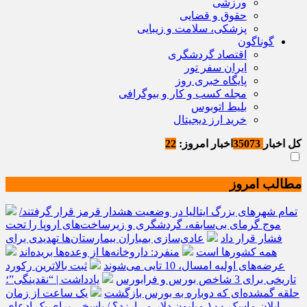
ورزشی
حقوق و قضایی
پزشکی، سلامت و زیبایی
گوناگون
اقتصاد گردشگری
ایران سفر تور
پایگاه خبری روز
مجله کسب و کار و بیوگرافی
بلیط اتوبوس
خرید ارز دیجیتال
کل اخبار
35073
اخبار امروز:
22
مطالب امروز
تمام شهرهای بزرگ ایتالیا در وضعیت هشدار قرمز قرار گرفتند/
موج گرمای بی‌سابقه، گردشگری و زیرساخت‌های اروپا را تحت
فشار قرار داد
عادی‌سازی بمباران بیمارستان‌ها تهدیدی برای
همه کشورها است
منفرد: داروخانه‌ها از وعده‌ها بریده‌اند
عرضه‌های اولیه امسال، 10 تایی می‌شوند
ثبت بالاترین رکورد
تاریخی برای 3 شاخص بورس و فرابورس
یادداشت | “نقدینگی”؛
حلقه گمشده‌ای که دوباره به بورس بازگشت
یک ساعت از زمان
ایلان ماسک ۱۰۰ میلیون دلار می‌ارزد؟ / پاسخی برای یک ادعای