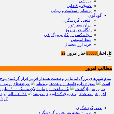
ورزشی
حقوق و قضایی
پزشکی، سلامت و زیبایی
گوناگون
اقتصاد گردشگری
ایران سفر تور
پایگاه خبری روز
مجله کسب و کار و بیوگرافی
بلیط اتوبوس
خرید ارز دیجیتال
کل اخبار
35073
اخبار امروز:
22
مطالب امروز
تمام شهرهای بزرگ ایتالیا در وضعیت هشدار قرمز قرار گرفتند/ موج
است
منفرد: داروخانه‌ها از وعده‌ها بریده‌اند
عرضه‌های اولیه امسال، 10 تای
به بورس بازگشت
یک ساعت از زمان ایلان ماسک ۱۰۰ میلیون دلار می‌ارزد؟ / پاسخی برای یک ادعای بزرگ
افزایش تصاعدی بهای برق کشاورزی لغو شد
۲۰۲۶ سالی پرچالش برای گردشگری آسیا/ از افزایش هزینه سفر پس از جنگ خلیج‌فارس تا رقابت در شرق آسیا
کرد/
عصرگردشگری
درباره مجله تفریحی و گردشگری