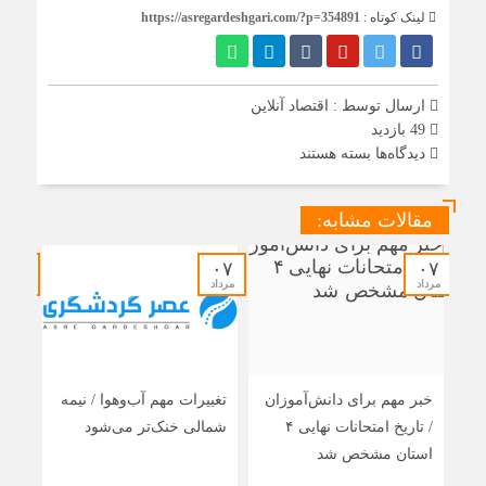
لینک کوتاه :
https://asregardeshgari.com/?p=354891
ارسال توسط :
اقتصاد آنلاین
49 بازدید
برای
دیدگاه‌ها
بسته هستند
تحریم‌های
تازه
واشنگتن
مقالات مشابه:
علیه
حزب‌الله
لبنان
۰۷
۰۷
۰۷
مرداد
مرداد
مرداد
خبر مهم برای دانش‌آموزان
تغییرات مهم آب‌وهوا / نیمه
رایز
/ تاریخ امتحانات نهایی ۴
شمالی خنک‌تر می‌شود
مسئ
استان مشخص شد
اتحا
راه