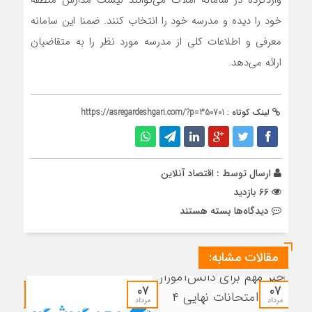
واردکرده در سامانه املاک می‌توانند لیست مدارس منطقه
خود را دیده و مدرسه خود را انتخاب کنند. ضمنا این سامانه
معرفی و اطلاعات کلی از مدرسه مورد نظر را به متقاضیان
ارائه می‌دهد.
لینک کوتاه :
https://asregardeshgari.com/?p=350701
ارسال توسط :
اقتصاد آنلاین
66 بازدید
برای
دیدگاه‌ها
بسته هستند
تسهیل
ثبت‌نام
مقالات مشابه:
مدارس
با
قابلیت
۰۷
۰۷
۰۷
انتخاب
مرداد
مرداد
مرداد