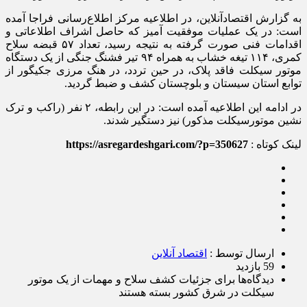
به گزارش اقتصادآنلاین، در اطلاعیه مرکز اطلاع‌رسانی فراجا آمده
است: در یک عملیات موفقیت آمیز که حاصل اشراف اطلاعاتی و
اقدامات فنی صورت گرفته به نتیجه رسید، تعداد ۵۷ قبضه سلاح
کمری، ۱۱۴ تیغه خشاب به همراه ۹۴ تیر فشنگ جنگی از یک دستگاه
موتور سیکلت فاقد پلاک، در حین تردد، در هنگ مرزی جکیگور از
توابع استان سیستان و بلوچستان کشف و ضبط گردید.
در ادامه این اطلاعیه آمده است: در این رابطه، ۲ نفر (راکب و ترک
نشین موتورسیکلت مذکور) نیز دستگیر شدند.
لینک کوتاه :
https://asregardeshgari.com/?p=350627
ارسال توسط :
اقتصاد آنلاین
59 بازدید
دیدگاه‌ها
برای جزئیات کشف سلاح و مهمات از یک موتور
سیکلت در شرق کشور
بسته هستند