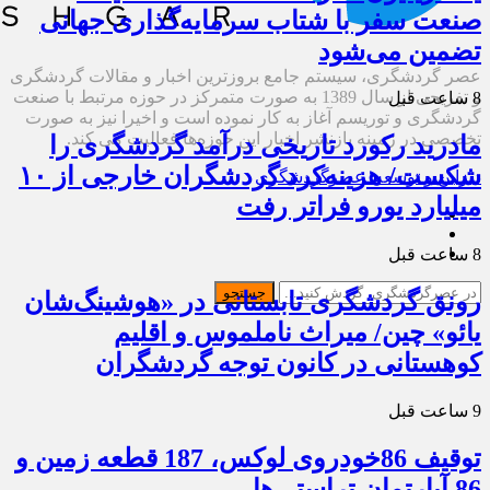
صنعت سفر با شتاب سرمایه‌گذاری جهانی
تضمین می‌شود
عصر گردشگری، سیستم جامع بروزترین اخبار و مقالات گردشگری
و تفریحی از سال 1389 به صورت متمرکز در حوزه مرتبط با صنعت
8 ساعت قبل
گردشگری و توریسم آغاز به کار نموده است و اخیرا نیز به صورت
تخصصی در زمینه بازنشر اخبار این حوزه‌ها فعالیت می کند.
مادرید رکورد تاریخی درآمد گردشگری را
شکست/ هزینه‌کرد گردشگران خارجی از ۱۰
دیزاین و توسعه: عصرگردشگری
میلیارد یورو فراتر رفت
8 ساعت قبل
جستجو
رونق گردشگری تابستانی در «هوشینگ‌شان
یائو» چین/ میراث ناملموس و اقلیم
کوهستانی در کانون توجه گردشگران
9 ساعت قبل
توقیف 86خودروی لوکس، 187 قطعه زمین و
86 آپارتمان تراستی‌ها