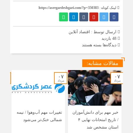
لینک کوتاه :
https://asregardeshgari.com/?p=350383
ارسال توسط :
اقتصاد آنلاین
48 بازدید
برای
دیدگاه‌ها
بسته هستند
سرگردانی
در
مهاجرت
مقالات مشابه:
از
پیام‌رسان‌های
داخلی
۰۷
۰۷
۰۷
به
مرداد
مرداد
مرداد
خارجی
/
بیم
بازگشت
به
وضعیت
خبر مهم برای دانش‌آموزان
تغییرات مهم آب‌وهوا / نیمه
رایز
قطعی
/ تاریخ امتحانات نهایی ۴
شمالی خنک‌تر می‌شود
مسئ
اینترنت
وجود
استان مشخص شد
اتحا
دارد