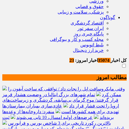
ورزشی
حقوق و قضایی
پزشکی، سلامت و زیبایی
گوناگون
اقتصاد گردشگری
ایران سفر تور
پایگاه خبری روز
مجله کسب و کار و بیوگرافی
بلیط اتوبوس
خرید ارز دیجیتال
کل اخبار
35074
اخبار امروز:
23
مطالب امروز
وقتی مایکروسافت اپل را نجات داد / توافقی که ساخت آیفون را
ممکن کرد
تمام شهرهای بزرگ ایتالیا در وضعیت هشدار قرمز
قرار گرفتند/ موج گرمای بی‌سابقه، گردشگری و زیرساخت‌های
اروپا را تحت فشار قرار داد
عادی‌سازی بمباران بیمارستان‌ها
تهدیدی برای همه کشورها است
منفرد: داروخانه‌ها از وعده‌ها
بریده‌اند
عرضه‌های اولیه امسال، 10 تایی می‌شوند
ثبت
بالاترین رکورد تاریخی برای 3 شاخص بورس و فرابورس
یادداشت | “نقدینگی”؛ حلقه گمشده‌ای که دوباره به بورس بازگشت