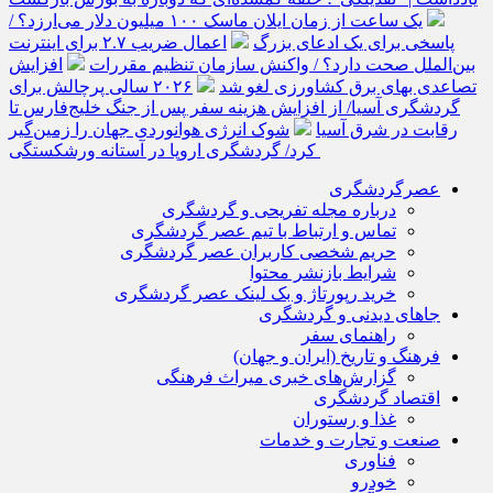
یک ساعت از زمان ایلان ماسک ۱۰۰ میلیون دلار می‌ارزد؟ /
پاسخی برای یک ادعای بزرگ
اعمال ضریب ۲.۷ برای اینترنت
بین‌الملل صحت دارد؟ / واکنش سازمان تنظیم مقررات
افزایش
تصاعدی بهای برق کشاورزی لغو شد
۲۰۲۶ سالی پرچالش برای
گردشگری آسیا/ از افزایش هزینه سفر پس از جنگ خلیج‌فارس تا
رقابت در شرق آسیا
شوک انرژی هوانوردی جهان را زمین‌گیر
کرد/ گردشگری اروپا در آستانه ورشکستگی
عصرگردشگری
درباره مجله تفریحی و گردشگری
تماس و ارتباط با تیم عصر گردشگری
حریم شخصی کاربران عصر گردشگری
شرایط بازنشر محتوا
خرید رپورتاژ و بک لینک عصر گردشگری
جاهای دیدنی و گردشگری
راهنمای سفر
فرهنگ و تاریخ (ایران و جهان)
گزارش‌های خبری میراث فرهنگی
اقتصاد گردشگری
غذا و رستوران
صنعت و تجارت و خدمات
فناوری
خودرو