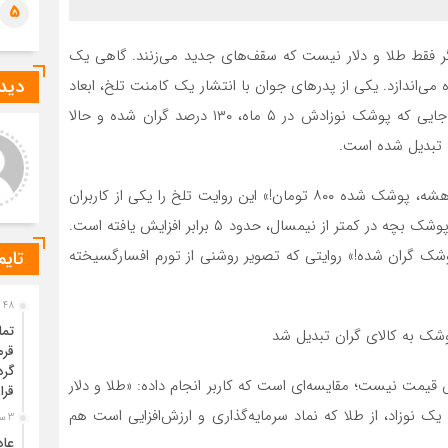
5
دیگر فقط طلا و دلار نیست که سقف‌های جدید می‌زنند. گاهی یک
دیدگ
 می‌اندازد. یکی از پدرهای جوان با انتشار یک کامنت تلخ، ابعاد
تازه‌ای از تورم سرسام‌آور یک بسته پوشک را روایت کرده؛ جایی که پوشک نوزادش در ۵ ماه، ۱۳۰ درصد گران شده و حالا
رشناس روابط عمومی
داودی
گ تبدیل شده است.
 تعادل بین آرامش و دسترسی
واقعاً رزرو هتل در زمستان اختلاف
ظر باشه، معمولاً کارون و کاتا
قیمت محسوسی با فصل‌های
«پسرم وقتی به دنیا آمد، پوشک ۱۳۰ تومان بود. الان ۱۹ ماهشه، پوشک شده ۸۰۰ تومان!» این روایت تلخ را یکی از کاربران
خاب‌های متعادل‌تری نسبت به
شلوغ دارد یا فقط در بعضی
تونگ هستن. هم فض
هتل‌ها این‌طور است؟
فضای مجازی منتشر کرده؛ آماری که نشان می‌دهد قیمت پوشک بچه در کمتر از نیمسال، حدود ۵ برابر افزایش یافته است.
پوشک گران شده!» روایتی که تصویر روشنی از تورم افسارگسیخته
تایم
48 دقیقه قبل
تما
قرم
گرد
ش قیمت نیست؛ مقایسه‌ای است که کاربر انجام داده: «طلا و دلار
قرا
ک نوزاد، از طلا که نماد سرمایه‌گذاری و ارزش‌افزایی است هم
3 ساعت قبل
عاد