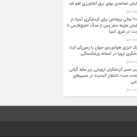
ایش تصاعدی بهای برق کشاورزی لغو شد
۲۰۲۶ سالی پرچالش برای گردشگری آسیا/ از
ایش هزینه سفر پس از جنگ خلیج‌فارس تا
بت در شرق آسیا
 انرژی هوانوردی جهان را زمین‌گیر کرد/
شگری اروپا در آستانه ورشکستگی
یر مسیر گردشگران اروپایی زیر سایه گرانی
ت جت/ اختلال گسترده در مسیرهای
ایی
جزئیات ثبت ادعا، تهیه نقشه UTM و ارائه مادر
 اعلام شد
شاخص 19 صنعت بورسی به بالاترین سطح
یخی خود رسید