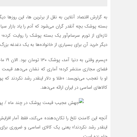
به گزارش اقتصاد آنلاین به نقل از برترین ها، این روزها 
بسته پوشک بچه آنقدر گران می‌شود که آدم را یاد بازار سیاه
ط عمومی
البرز
کا
دیگر خرید آن برای بسیاری از خانواده‌ها به یک دغدغه بزر
بقه مالی و
مقاله خیلی کاربردی بود. اگر کسی
اگر
 در
برای اولین بار به پوکت سفر می‌کنه
مدن
سنجی بستگی
و هم دسترسی خوب به جاذبه‌ها
انت
داخت منظم
براش مهمه و هم آ
پا
او با تعجب می‌نویسد: «طلا و دلار اینقدر رشد نکردند که 
کالاهای اساسی در ایران ارائه می‌دهد.
آنچه این کامنتِ تلخ را تکان‌دهنده می‌کند، فقط آمار افزای
اینقدر رشد نکردند!» یعنی یک کالای اساسی و ضروری برای ی
جلو زده است.