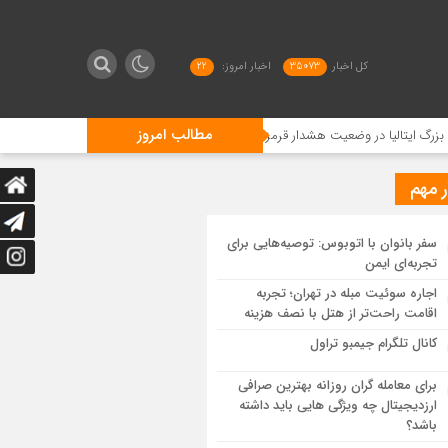
کل اخبار
35073
اخبار امروز:
22
مطالب امروز
لیا در وضعیت هشدار قرمز قرار گرفتند/ موج گرمای بی‌سابقه، گردشگری و زیرساخت‌های ار
ر مهم
سفر بانوان با اتوبوس: توصیه‌هایی برای
تجربه‌ای ایمن
اجاره سوئیت مبله در تهران؛ تجربه
اقامت راحت‌تر از هتل با نصف هزینه
کانال تلگرام جیمبو تراول
برای معامله گران روزانه بهترین صرافی
ارزدیجیتال چه ویژگی هایی باید داشته
باشد؟