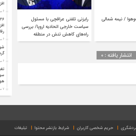
افز
کالای
گران
6 ساعت قبل
وهوا / نیمه شمالی
رایزنی تلفنی عراقچی با مسئول
تبدیل
افز
شد
سیاست خارجی اتحادیه اروپا/ بررسی
رقا
راه‌های کاهش تنش در منطقه
6 ساعت قبل
شوک
گرد
انتشار یافته : ۰
6 ساعت قبل
تغی
سوخ
هو
7 ساعت قبل
سند
8 ساعت قبل
تار
 گردشگری
حریم شخصی کاربران
شرایط بازنشر محتوا
تبلیغات
8 ساعت قبل