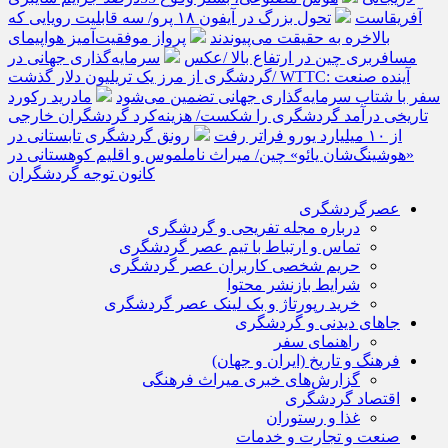
آفریقاست
تحول بزرگ در آیفون ۱۸ پرو/ سه قابلیت رویایی که
بالاخره به حقیقت می‌پیوندند
پرواز موفقیت‌آمیز هواپیمای
مسافربری چین در ارتفاع بالا /عکس
سرمایه‌گذاری جهانی در
گردشگری از مرز یک تریلیون دلار گذشت/ WTTC: آینده صنعت
سفر با شتاب سرمایه‌گذاری جهانی تضمین می‌شود
مادرید رکورد
تاریخی درآمد گردشگری را شکست/ هزینه‌کرد گردشگران خارجی
از ۱۰ میلیارد یورو فراتر رفت
رونق گردشگری تابستانی در
«هوشینگ‌شان یائو» چین/ میراث ناملموس و اقلیم کوهستانی در
کانون توجه گردشگران
عصرگردشگری
درباره مجله تفریحی و گردشگری
تماس و ارتباط با تیم عصر گردشگری
حریم شخصی کاربران عصر گردشگری
شرایط بازنشر محتوا
خرید رپورتاژ و بک لینک عصر گردشگری
جاهای دیدنی و گردشگری
راهنمای سفر
فرهنگ و تاریخ (ایران و جهان)
گزارش‌های خبری میراث فرهنگی
اقتصاد گردشگری
غذا و رستوران
صنعت و تجارت و خدمات