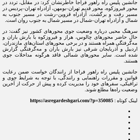
جانشین پلیس راه راهور فراجا خاطرنشان کرد: در مقابل، تردد در
محور فیروزکوه، محور قدیم تهران–بومهن، آزادراه تهران–پردیس در
مسیر رفت و برگشت، آزادراه قزوین–رشت در مسیر جنوب به
شمال و آزادراه تهران–شمال در مسیر شمال به جنوب روان است.
سرهنگ محبی درباره وضعیت جوی محور‌های کشور نیز گفت: در
حال حاضر محور‌های چالوس، هراز و فیروزکوه با بارش باران و
مه‌گرفتگی همراه هستند و در برخی محور‌های استان‌های مازندران،
اردبیل و آذربایجان شرقی نیز بارش باران و مه‌گرفتگی گزارش
شده است. سایر محور‌های شمالی فاقد هرگونه مداخلات جوی
هستند.
جانشین پلیس راه راهور فراجا از رانندگان خواست ضمن رعایت
قوانین و مقررات راهنمایی و رانندگی، با توجه به شرایط جوی و
ترافیکی، سفر‌های خود را مدیریت کرده و پیش از حرکت از آخرین
وضعیت راه‌ها مطلع شوند.
لینک کوتاه :
https://asregardeshgari.com/?p=350085