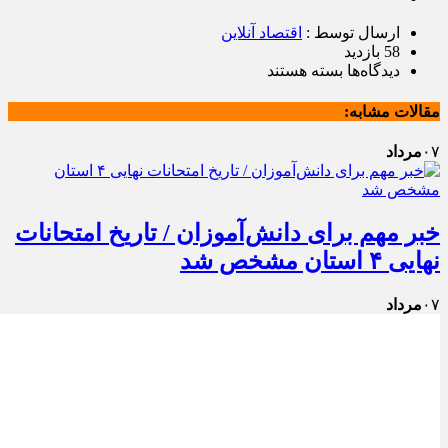
ارسال توسط :
اقتصاد آنلاین
58 بازدید
برای
دیدگاه‌ها
بسته هستند
آخرین
وضعیت
مقالات مشابه:
تردد
در
۰۷
مرداد
محور
چالوس
و
آزادراه
خبر مهم برای دانش‌آموزان / تاریخ امتحانات
تهران/
نهایی ۴ استان مشخص شد
مسافران
بخوانند
۰۷
مرداد