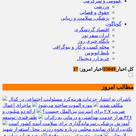
عمومی و سرگرمی
ورزشی
حقوق و قضایی
پزشکی، سلامت و زیبایی
گوناگون
اقتصاد گردشگری
ایران سفر تور
پایگاه خبری روز
مجله کسب و کار و بیوگرافی
بلیط اتوبوس
خرید ارز دیجیتال
کل اخبار
35049
اخبار امروز:
17
مطالب امروز
ناشران به انتشار جزئیات هزینه‌کرد مسئولیت اجتماعی در کدال
مکلف شدند
موزه الموت ساخته می‌شود
ماجرای اعمال
ضریب ۲.۷ برای اینترنت بین‌الملل چیست؟
ارائه دو میلیون و
۴۲۶ هزار خدمت بهداشتی و درمانی به زائران
ظفرقندی: توسعه
آموزش پزشکی، سرمایه‌گذاری برای سلامت آینده کشور است
تکذیب ادعای نماینده مجلس درباره نحوه ردزنی محل استقرار شهید
لاریجانی
هوش مصنوعی، بستر وقوع 55درصد جرایم سایبری