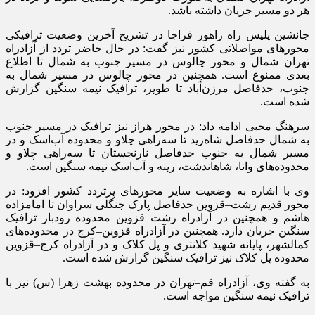
هر دو مسیر جریان داشته باشد.
جانشین پلیس راه راهور فراجا در تشریح آخرین وضعیت ترافیکی
محور‌های مواصلاتی کشور نیز گفت: در حال حاضر تردد از آزادراه
تهران–شمال و محور چالوس در مسیر جنوب به شمال تا اطلاع
بعدی ممنوع است. همچنین در محور چالوس در مسیر شمال به
جنوب، حدفاصل مرزن‌آباد تا طویر، ترافیک نیمه سنگین گزارش
شده است.
سرهنگ محبی ادامه داد: در محور هراز نیز ترافیک در مسیر جنوب
به شمال حدفاصل شاه‌زید تا سه‌راهی چلاو و محدوده آب‌اسک و در
مسیر شمال به جنوب حدفاصل نارنجستان تا سه‌راهی چلاو و
محدوده‌های وانا، شاهاندشت، رینه و آب‌اسک نیمه سنگین است.
وی با اشاره به وضعیت سایر محور‌های پرتردد کشور افزود: در
محور قدیم رشت–قزوین حدفاصل پارک جنگلی سراوان تا امامزاده
هاشم و همچنین در آزادراه رشت–قزوین محدوده رودبار ترافیک
سنگین جریان دارد. همچنین در آزادراه قزوین–کرج در محدوده‌های
کمالشهر، پایانه شهید کلانتری و پل کلاک و در آزادراه کرج–قزوین
محدوده پل کلاک نیز ترافیک سنگین گزارش شده است.
به گفته وی، آزادراه قم–تهران در محدوده بهشت زهرا (س) نیز با
ترافیک نیمه سنگین مواجه است.