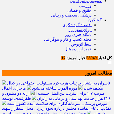
عمومی و سرگرمی
ورزشی
حقوق و قضایی
پزشکی، سلامت و زیبایی
گوناگون
اقتصاد گردشگری
ایران سفر تور
پایگاه خبری روز
مجله کسب و کار و بیوگرافی
بلیط اتوبوس
خرید ارز دیجیتال
کل اخبار
35049
اخبار امروز:
17
مطالب امروز
ناشران به انتشار جزئیات هزینه‌کرد مسئولیت اجتماعی در کدال
مکلف شدند
موزه الموت ساخته می‌شود
ماجرای اعمال
ضریب ۲.۷ برای اینترنت بین‌الملل چیست؟
ارائه دو میلیون و
۴۲۶ هزار خدمت بهداشتی و درمانی به زائران
ظفرقندی: توسعه
آموزش پزشکی، سرمایه‌گذاری برای سلامت آینده کشور است
تکذیب ادعای نماینده مجلس درباره نحوه ردزنی محل استقرار شهید
لاریجانی
هوش مصنوعی، بستر وقوع 55درصد جرایم سایبری