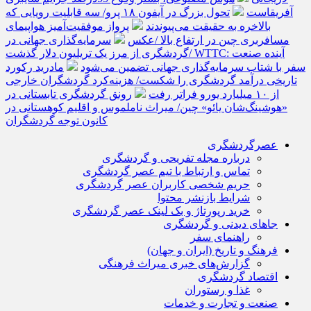
آفریقاست
تحول بزرگ در آیفون ۱۸ پرو/ سه قابلیت رویایی که
بالاخره به حقیقت می‌پیوندند
پرواز موفقیت‌آمیز هواپیمای
مسافربری چین در ارتفاع بالا /عکس
سرمایه‌گذاری جهانی در
گردشگری از مرز یک تریلیون دلار گذشت/ WTTC: آینده صنعت
سفر با شتاب سرمایه‌گذاری جهانی تضمین می‌شود
مادرید رکورد
تاریخی درآمد گردشگری را شکست/ هزینه‌کرد گردشگران خارجی
از ۱۰ میلیارد یورو فراتر رفت
رونق گردشگری تابستانی در
«هوشینگ‌شان یائو» چین/ میراث ناملموس و اقلیم کوهستانی در
کانون توجه گردشگران
عصرگردشگری
درباره مجله تفریحی و گردشگری
تماس و ارتباط با تیم عصر گردشگری
حریم شخصی کاربران عصر گردشگری
شرایط بازنشر محتوا
خرید رپورتاژ و بک لینک عصر گردشگری
جاهای دیدنی و گردشگری
راهنمای سفر
فرهنگ و تاریخ (ایران و جهان)
گزارش‌های خبری میراث فرهنگی
اقتصاد گردشگری
غذا و رستوران
صنعت و تجارت و خدمات