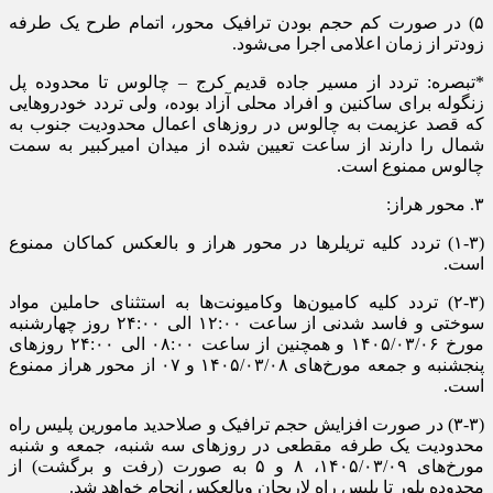
۵) در صورت کم حجم بودن ترافیک محور، اتمام طرح یک طرفه
زودتر از زمان اعلامی اجرا می‌شود.
*تبصره: تردد از مسیر جاده قدیم کرج – چالوس تا محدوده پل
زنگوله برای ساکنین و افراد محلی آزاد بوده، ولی تردد خودرو‌هایی
که قصد عزیمت به چالوس در روز‌های اعمال محدودیت جنوب به
شمال را دارند از ساعت تعیین شده از میدان امیرکبیر به سمت
چالوس ممنوع است.
۳. محور هراز:
(۱-۳) تردد کلیه تریلر‌ها در محور هراز و بالعکس کماکان ممنوع
است.
(۲-۳) تردد کلیه کامیون‌ها وکامیونت‌ها به استثنای حاملین مواد
سوختی و فاسد شدنی از ساعت ۱۲:۰۰ الی ۲۴:۰۰ روز چهارشنبه
مورخ ۱۴۰۵/۰۳/۰۶ و همچنین از ساعت ۰۸:۰۰ الی ۲۴:۰۰ روز‌های
پنجشنبه و جمعه مورخ‌های ۱۴۰۵/۰۳/۰۸ و ۰۷ از محور هراز ممنوع
است.
(۳-۳) در صورت افزایش حجم ترافیک و صلاحدید مامورین پلیس راه
محدودیت یک طرفه مقطعی در روز‌های سه شنبه، جمعه و شنبه
مورخ‌های ۱۴۰۵/۰۳/۰۹، ۸ و ۵ به صورت (رفت و برگشت) از
محدوده پلور تا پلیس راه لاریجان وبالعکس انجام خواهد شد.