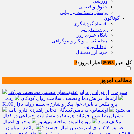
ورزشی
حقوق و قضایی
پزشکی، سلامت و زیبایی
گوناگون
اقتصاد گردشگری
ایران سفر تور
پایگاه خبری روز
مجله کسب و کار و بیوگرافی
بلیط اتوبوس
خرید ارز دیجیتال
کل اخبار
35053
اخبار امروز:
2
مطالب امروز
شیرمادر از نوزاد در برابر عفونت‌های تنفسی محافظت می‌کند
ارتباط افزایش دما و تضعیف سلامت روان کودکان
ردمی
K100 پرو مکس با باتری غول‌پیکر و شارژ بی‌سیم روانه بازار
می‌شود
اولتیماتوم به تامین‌کنندگان ذخایر راهبردی دارو+نامه
ناشران به انتشار جزئیات هزینه‌کرد مسئولیت اجتماعی در کدال
مکلف شدند
موزه الموت ساخته می‌شود
ماجرای اعمال
ضریب ۲.۷ برای اینترنت بین‌الملل چیست؟
ارائه دو میلیون و
۴۲۶ هزار خدمت بهداشتی و درمانی به زائران
ظفرقندی: توسعه