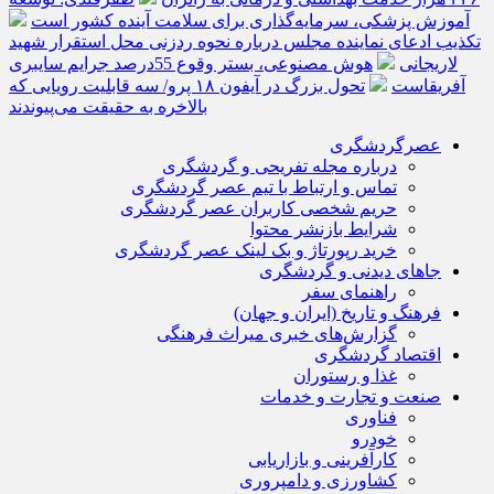
آموزش پزشکی، سرمایه‌گذاری برای سلامت آینده کشور است
تکذیب ادعای نماینده مجلس درباره نحوه ردزنی محل استقرار شهید
لاریجانی
هوش مصنوعی، بستر وقوع 55درصد جرایم سایبری
آفریقاست
تحول بزرگ در آیفون ۱۸ پرو/ سه قابلیت رویایی که
بالاخره به حقیقت می‌پیوندند
عصرگردشگری
درباره مجله تفریحی و گردشگری
تماس و ارتباط با تیم عصر گردشگری
حریم شخصی کاربران عصر گردشگری
شرایط بازنشر محتوا
خرید رپورتاژ و بک لینک عصر گردشگری
جاهای دیدنی و گردشگری
راهنمای سفر
فرهنگ و تاریخ (ایران و جهان)
گزارش‌های خبری میراث فرهنگی
اقتصاد گردشگری
غذا و رستوران
صنعت و تجارت و خدمات
فناوری
خودرو
کارآفرینی و بازاریابی
کشاورزی و دامپروری