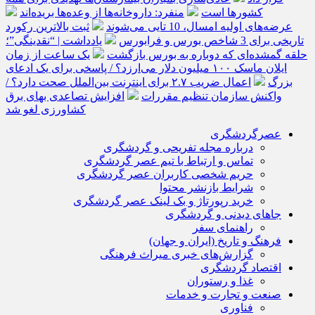
کشورها است
منفرد: داروخانه‌ها از وعده‌ها بریده‌اند
عرضه‌های اولیه امسال، 10 تایی می‌شوند
ثبت بالاترین رکورد
تاریخی برای 3 شاخص بورس و فرابورس
یادداشت | “نقدینگی”؛
حلقه گمشده‌ای که دوباره به بورس بازگشت
یک ساعت از زمان
ایلان ماسک ۱۰۰ میلیون دلار می‌ارزد؟ / پاسخی برای یک ادعای
بزرگ
اعمال ضریب ۲.۷ برای اینترنت بین‌الملل صحت دارد؟ /
واکنش سازمان تنظیم مقررات
افزایش تصاعدی بهای برق
کشاورزی لغو شد
عصرگردشگری
درباره مجله تفریحی و گردشگری
تماس و ارتباط با تیم عصر گردشگری
حریم شخصی کاربران عصر گردشگری
شرایط بازنشر محتوا
خرید رپورتاژ و بک لینک عصر گردشگری
جاهای دیدنی و گردشگری
راهنمای سفر
فرهنگ و تاریخ (ایران و جهان)
گزارش‌های خبری میراث فرهنگی
اقتصاد گردشگری
غذا و رستوران
صنعت و تجارت و خدمات
فناوری