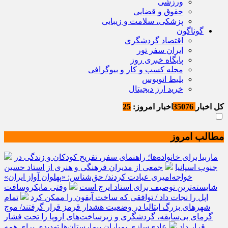
ورزشی
حقوق و قضایی
پزشکی، سلامت و زیبایی
گوناگون
اقتصاد گردشگری
ایران سفر تور
پایگاه خبری روز
مجله کسب و کار و بیوگرافی
بلیط اتوبوس
خرید ارز دیجیتال
کل اخبار
35076
اخبار امروز:
25
مطالب امروز
ماربیا برای خانواده‌ها؛ راهنمای سفر، تفریح کودکان و زندگی در
جنوب اسپانیا
جمعی از مدیران فرهنگی و هنری از استاد حسین
خواجه‌امیری عیادت کردند/ حق‌شناس: «پهلوان آواز ایران»
شایسته‌ترین توصیف برای استاد ایرج است
وقتی مایکروسافت
اپل را نجات داد / توافقی که ساخت آیفون را ممکن کرد
تمام
شهرهای بزرگ ایتالیا در وضعیت هشدار قرمز قرار گرفتند/ موج
گرمای بی‌سابقه، گردشگری و زیرساخت‌های اروپا را تحت فشار
قرار داد
عادی‌سازی بمباران بیمارستان‌ها تهدیدی برای همه