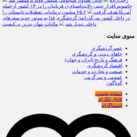
رجب‌زاده
اولین تصاویر شیائومی میکس فولد ۵ منتشر شد
جاسوس‌افزار چینی «لایت‌اسپای»، قربانیان را در ۱۳ کشور ازجمله
آمریکا هدف گرفت
۲۵.۲ میلیون بریتانیایی تعطیلات تابستانی را
در داخل کشور می‌گذرانند/ گردشگری غذا به موتور جدید سفرهای
داخلی تبدیل شد
مالیات پنهان بنزین بی‌کیفیت
منوی سایت
عصرگردشگری
جاهای دیدنی و گردشگری
فرهنگ و تاریخ (ایران و جهان)
اقتصاد گردشگری
صنعت و تجارت و خدمات
عمومی و سرگرمی
گوناگون
صفحه نخست
کانال تلگرام
اینستاگرام