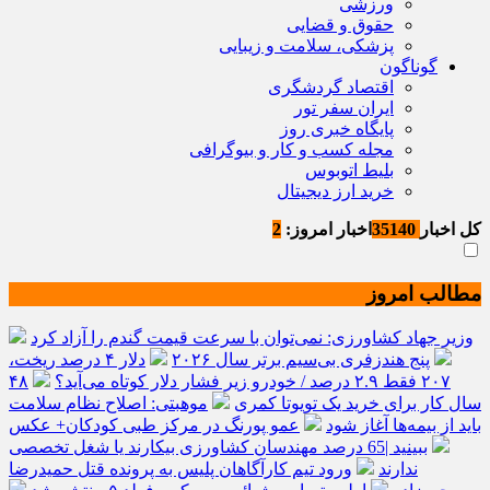
ورزشی
حقوق و قضایی
پزشکی، سلامت و زیبایی
گوناگون
اقتصاد گردشگری
ایران سفر تور
پایگاه خبری روز
مجله کسب و کار و بیوگرافی
بلیط اتوبوس
خرید ارز دیجیتال
کل اخبار
35140
اخبار امروز:
2
مطالب امروز
وزیر جهاد کشاورزی: نمی‌توان با سرعت قیمت گندم را آزاد کرد
پنج هندزفری بی‌سیم برتر سال ۲۰۲۶
دلار ۴ درصد ریخت،
۲۰۷ فقط ۲.۹ درصد / خودرو زیر فشار دلار کوتاه می‌آید؟
۴۸
سال کار برای خرید یک تویوتا کمری
موهبتی: اصلاح نظام سلامت
باید از بیمه‌ها آغاز شود
عمو پورنگ در مرکز طبی کودکان+ عکس
ببینید |65 درصد مهندسان کشاورزی بیکارند یا شغل تخصصی
ندارند
ورود تیم کارآگاهان پلیس به پرونده قتل حمیدرضا