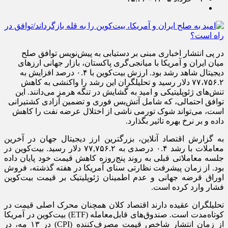
در پی انتشار اخباری مبنی بر دستیابی به پیش‌نویس توافق صلح
میان ایران و آمریکا با میانجی‌گری پاکستان، بازار جهانی ارز‌های
دیجیتال شاهد رشد بود. ارزش بیت‌کوین با ۰.۴ درصد افزایش به
۷۷،۷۵۶.۲ دلار رسید و تحلیلگران این رشد را واکنشی به کاهش
تنش‌های ژئوپلیتیکی و امید به گشایش در تنگه هرمز می‌دانند. این
توافق احتمالی، که شامل آتش‌بس فوری و تضمین آزادی کشتیرانی
است، می‌تواند شوک تورمی ناشی از اختلال عرضه نفت را کاهش
داده و بر نرخ بهره تاثیر بگذارد.
به گزارش اقتصاد آنلاین، بزرگترین ارز دیجیتال جهان در آخرین
معاملات با رشد ۰.۴ درصدی به ۷۷,۷۵۶.۲ دلار رسید. بیت‌کوین در
جلسه معاملاتی قبلی به روند پنج‌روزه کاهش قیمت خود پایان داده
بود. از زمان پیشرفت نظارتی سنای آمریکا در هفته گذشته، فروش
اوراق قرضه جهانی و عدم اطمینان ژئوپلیتیک بر قیمت بیت‌کوین
فشار وارد کرده است.
تحلیلگران عقیده دارند اقتصاد کلان همچنان محرک اصلی قیمت در
کوتاه‌مدت است. صندوق‌های قابل‌معامله (ETF) بیت‌کوین در آمریکا
از زمان انتشار شاخص قیمت مصرف‌کننده (CPI) در ۱۳ مه، در