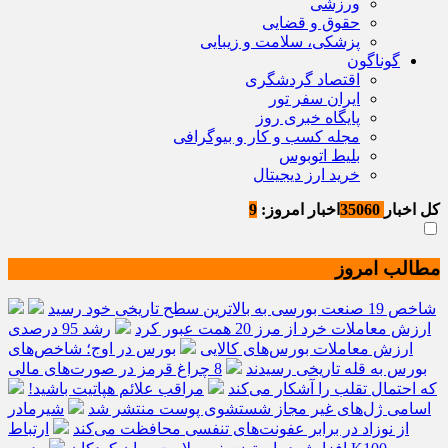
ورزشی
حقوق و قضایی
پزشکی، سلامت و زیبایی
گوناگون
اقتصاد گردشگری
ایران سفر تور
پایگاه خبری روز
مجله کسب و کار و بیوگرافی
بلیط اتوبوس
خرید ارز دیجیتال
کل اخبار
35060
اخبار امروز:
9
مطالب امروز
شاخص 19 صنعت بورسی به بالاترین سطح تاریخی خود رسید
ارزش معاملات خرد از مرز 20 همت عبور کرد
رشد 95 درصدی
ارزش معاملات بورس‌های کالایی
بورس در اوج؛ شاخص‌های
بورس به قله تاریخی رسیدند
8 چراغ قرمز در صورت‌های مالی
که احتمال تقلب را آشکار می‌کند
مراقب علائم هپاتیت باشید!
اسامی ژل‌های غیر مجاز شستشوی پوست منتشر شد
شیرمادر
از نوزاد در برابر عفونت‌های تنفسی محافظت می‌کند
ارتباط