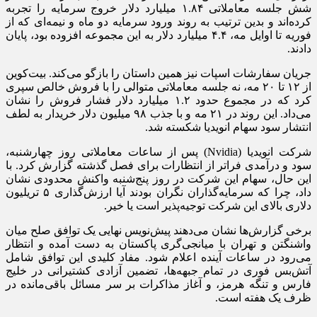
شش جلسه معاملاتی ۱.۸۴ میلیارد دلار خروج سرمایه را تجربه
کرده‌اند و بدین ترتیب به روند ورود سرمایه دو ماه و نیمه‌ای که از
فوریه تا اوایل مه، ۴.۴ میلیارد دلار به این مجموعه افزوده بود، پایان
دادند.
جریان سفارشات اسپات نیز همین داستان را بازگو می‌کند. بیت‌کوین
از ۱۲ تا ۲۰ مه، نه جلسه معاملاتی متوالی را با فروش خالص سپری
کرد که در مجموع حدود ۱.۲ میلیارد دلار فشار فروش را نشان
می‌داد. این روند در ۲۱ مه و با جذب ۹۸ میلیون دلار خریدار به لطف
انتشار سود سهام انویدیا شکسته شد.
شرکت انویدیا (Nvidia) پس از ساعات معاملاتی روز چهارشنبه،
سود و درآمدی فراتر از انتظارات برای فصل گذشته گزارش کرد. با
این حال، سهام این شرکت در روز پنج‌شنبه واکنش محدودی نشان
داد، چرا که سرمایه‌گذاران نگران بودند آیا ارزش‌گذاری ۵ تریلیون
دلاری بالای این شرکت توجیه‌پذیر است یا خیر.
برخی گزارش‌ها نشان می‌دهند پیش‌نویس نهایی یک توافق صلح میان
واشنگتن و تهران با میانجی‌گری پاکستان به دست آمده و انتظار
می‌رود در ساعات آینده اعلام شود. مفاد کلیدی این توافق شامل
آتش‌بس فوری در تمام جبهه‌ها، تضمین آزادی کشتیرانی در خلیج
فارس و تنگه هرمز، و آغاز مذاکرات بر سر مسائل باقی‌مانده در
ظرف یک هفته است.