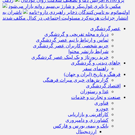
افزایش دما و تضعیف سلامت روان کودکان
ردمی K100 پرو
مکس با باتری غول‌پیکر و شارژ بی‌سیم روانه بازار می‌شود
اولتیماتوم به تامین‌کنندگان ذخایر راهبردی دارو+نامه
ناشران به
انتشار جزئیات هزینه‌کرد مسئولیت اجتماعی در کدال مکلف شدند
عصرگردشگری
درباره مجله تفریحی و گردشگری
تماس و ارتباط با تیم عصر گردشگری
حریم شخصی کاربران عصر گردشگری
شرایط بازنشر محتوا
خرید رپورتاژ و بک لینک عصر گردشگری
جاهای دیدنی و گردشگری
راهنمای سفر
فرهنگ و تاریخ (ایران و جهان)
گزارش‌های خبری میراث فرهنگی
اقتصاد گردشگری
غذا و رستوران
صنعت و تجارت و خدمات
فناوری
خودرو
کارآفرینی و بازاریابی
کشاورزی و دامپروری
بانک و بیمه، بورس و فارکس
ارزدیجیتال