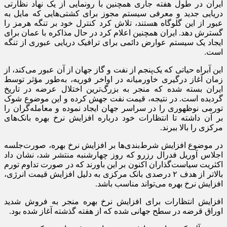
ایران در طول هفته جاری همچنین با رونمایی از یک نهاد نظارتی
دریایی جدید و معرفی سیستم مجوز برای کشتی‌هایی که مایل به
عبور از این گلوگاه هستند، تلاش کرد کنترل خود بر تنگه هرمز را
گسترش دهد. ایران همچنین اعلام کرد در حال مذاکره با عمان برای
ایجاد یک سیستم عوارض دائمی برای ترافیک دریایی عبوری از تنگه
است.
این آبراه حیاتی که یک‌پنجم از نفت و گاز جهان از آن عبور می‌کند، از
زمان آغاز درگیری خاورمیانه در اواخر فوریه، به‌طور مؤثر توسط
ایران بسته شده که منجر به بزرگ‌ترین اختلال عرضه در تاریخ
گردیده است. در نتیجه، قیمت نفت جهش کرده و این موضوع شوک
تورمی نوظهوری را در سراسر جهان ایجاد نموده و معامله‌گران را
بر آن داشته تا انتظارات خود درباره افزایش نرخ بهره بانک‌های
مرکزی را بالا ببرند.
در موضوع افزایش شرط‌بندی‌ها بر افزایش نرخ بهره، صورت‌جلسه
اجلاس آوریل فدرال رزرو که روز چهارشنبه منتشر شد، نشان داد
اکثریت سیاست‌گذاران اکنون بر این باورند که در صورت تداوم تورم
بالاتر از هدف ۲ درصدی بانک مرکزی به دلیل افزایش قیمت انرژی،
افزایش نرخ بهره می‌تواند مناسب باشد.
افزایش انتظارات برای افزایش نرخ بهره منجر به فروش شدید
اوراق قرضه در سطح جهانی شده که از هفته گذشته آغاز شده بود.