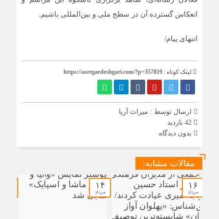
انعکاس گسترده آن در سطح ملی و بین‌المللی باشیم.
انتهای پیام/
لینک کوتاه :
https://asregardeshgari.com/?p=357819
ارسال توسط :
میراث آریا
42 بازدید
بدون دیدگاه
مقالات مشابه:
۱۴
۱۴
۱۶
مرداد
مرداد
مرداد