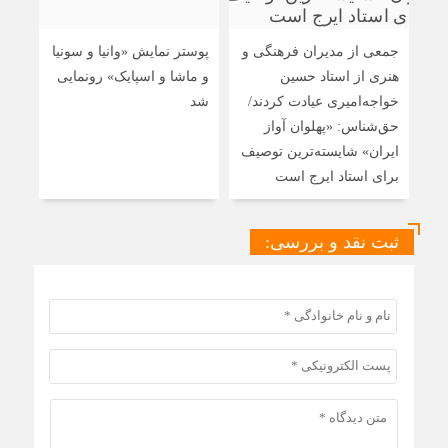
جمعی از مدیران فرهنگی و
پوستر نمایش «وانیا و سونیا
دور
هنری از استاد حسین
و ماشا و اسپایک» رونمایی
«میا
خواجه‌امیری عیادت کردند/
شد
هام
حق‌شناس: «پهلوان آواز
ایران» شایسته‌ترین توصیف
برای استاد ایرج است
ثبت نقد و بررسی: