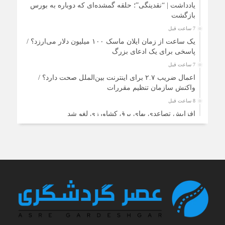
یادداشت | “نقدینگی”؛ حلقه گمشده‌ای که دوباره به بورس
بازگشت
7 ساعت قبل
یک ساعت از زمان ایلان ماسک ۱۰۰ میلیون دلار می‌ارزد؟ /
پاسخی برای یک ادعای بزرگ
7 ساعت قبل
اعمال ضریب ۲.۷ برای اینترنت بین‌الملل صحت دارد؟ /
واکنش سازمان تنظیم مقررات
8 ساعت قبل
افزایش تصاعدی بهای برق کشاورزی لغو شد
8 ساعت قبل
۲۰۲۶ سالی پرچالش برای گردشگری آسیا/ از افزایش هزینه
سفر پس از جنگ خلیج‌فارس تا رقابت در شرق آسیا
8 ساعت قبل
شوک انرژی هوانوردی جهان را زمین‌گیر کرد/ گردشگری اروپا
در آستانه ورشکستگی
8 ساعت قبل
تغییر مسیر گردشگران اروپایی زیر سایه گرانی سوخت جت/
اختلال گسترده در مسیرهای هوایی