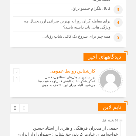
کانال تلگرام جیمبو تراول
3
برای معامله گران روزانه بهترین صرافی ارزدیجیتال چه
4
ویژگی هایی باید داشته باشد؟
همه چیز برای شروع یک کافی شاپ رؤیایی
5
دیدگاههای اخیر
کارشناس روابط عمومی
در بسیاری از هتل‌های استانبول، فصل
کم‌گردشگر باعث کاهش قابل‌توجه قیمت‌ها
می‌شود. البته میزان این اختلاف به موق
تایم لاین
56 دقیقه قبل
جمعی از مدیران فرهنگی و هنری از استاد حسین
خواجه‌امیری عیادت کردند/ حق‌شناس: «پهلوان آواز ایران»