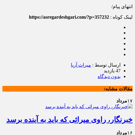
انتهای پیام/
لینک کوتاه :
https://asregardeshgari.com/?p=357232
ارسال توسط :
میراث آریا
47 بازدید
بدون دیدگاه
مقالات مشابه:
۱۷
مرداد
خبرنگار، راوی میراثی که باید به آینده برسد
۱۶
مرداد