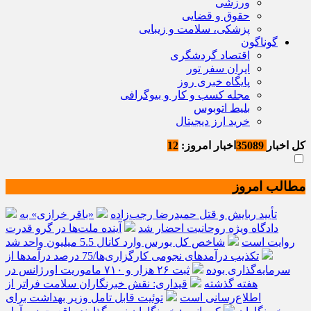
ورزشی
حقوق و قضایی
پزشکی، سلامت و زیبایی
گوناگون
اقتصاد گردشگری
ایران سفر تور
پایگاه خبری روز
مجله کسب و کار و بیوگرافی
بلیط اتوبوس
خرید ارز دیجیتال
کل اخبار
35089
اخبار امروز:
12
مطالب امروز
تأیید ربایش و قتل حمیدرضا رجب‌زاده
«باقر خرازی» به
دادگاه ویژه روحانیت احضار شد
آینده ملت‌ها در گرو قدرت
روایت است
شاخص کل بورس وارد کانال 5.5 میلیون واحد شد
تکذیب درآمدهای نجومی کارگزاری‌ها/75 درصد درآمدها از
سرمایه‌گذاری بوده
ثبت ۲۶ هزار و ۷۱۰ ماموریت اورژانس در
هفته گذشته
قیداری: نقش خبرنگاران سلامت فراتر از
اطلاع‌رسانی است
توئیت قابل تامل وزیر بهداشت برای