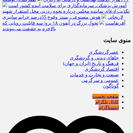
آموزش پزشکی، سرمایه‌گذاری برای سلامت آینده کشور است
تکذیب ادعای نماینده مجلس درباره نحوه ردزنی محل استقرار شهید
لاریجانی
هوش مصنوعی، بستر وقوع 55درصد جرایم سایبری
آفریقاست
تحول بزرگ در آیفون ۱۸ پرو/ سه قابلیت رویایی که
بالاخره به حقیقت می‌پیوندند
منوی سایت
عصرگردشگری
جاهای دیدنی و گردشگری
فرهنگ و تاریخ (ایران و جهان)
اقتصاد گردشگری
صنعت و تجارت و خدمات
عمومی و سرگرمی
گوناگون
صفحه نخست
کانال تلگرام
اینستاگرام