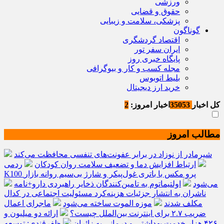
ورزشی
حقوق و قضایی
پزشکی، سلامت و زیبایی
گوناگون
اقتصاد گردشگری
ایران سفر تور
پایگاه خبری روز
مجله کسب و کار و بیوگرافی
بلیط اتوبوس
خرید ارز دیجیتال
کل اخبار
35053
اخبار امروز:
2
مطالب امروز
شیرمادر از نوزاد در برابر عفونت‌های تنفسی محافظت می‌کند
ارتباط افزایش دما و تضعیف سلامت روان کودکان
ردمی
K100 پرو مکس با باتری غول‌پیکر و شارژ بی‌سیم روانه بازار
می‌شود
اولتیماتوم به تامین‌کنندگان ذخایر راهبردی دارو+نامه
ناشران به انتشار جزئیات هزینه‌کرد مسئولیت اجتماعی در کدال
مکلف شدند
موزه الموت ساخته می‌شود
ماجرای اعمال
ضریب ۲.۷ برای اینترنت بین‌الملل چیست؟
ارائه دو میلیون و
۴۲۶ هزار خدمت بهداشتی و درمانی به زائران
ظفرقندی: توسعه