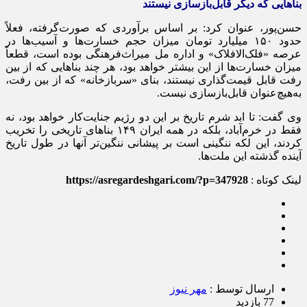
بناهایی که دیگر قابل‌بازسازی نیستند
حسن‌پور، عنوان کرد: بر اساس برآوردی که صورت‌گرفته، فعلاً
حدود ۱۵۰ میلیارد تومان میزان حجم خسارت‌ها و آسیب‌ها در
عرصه «فلک‌الافلاک» و اداره مل میراث‌فرهنگی بوده است، قطعاً
میزان خسارت‌ها از این بیشتر خواهد بود، هر چند بناهایی که از بین
رفت قابل قیمت‌گذاری نیستند، بنای «سربازخانه» که از بین رفت،
به‌هیچ‌عنوان قابل‌بازسازی نیست.
وی گفت: تا ابد شرم تاریخ بر این دو رژیم جنایت‌کار خواهد بود، نه
فقط در خرم‌آباد، بلکه در همه ایران ۱۴۹ بناهای تاریخی را تخریب
کردند، این لکه ننگینی است بر پیشانی ننگین‌تر آنها در طول تاریخ
آینده گذشته این ملت‌ها.
لینک کوتاه :
https://asregardeshgari.com/?p=347928
ارسال توسط :
مهر نیوز
77 بازدید