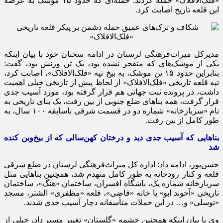
«فلک‌الافلاک» حمله کردند. حمله‌ای که حدود ۱۵ موشک به عرصه
این قلعه تاریخ اصابت کرد.
مدیرکل میراث‌فرهنگی لرستان در ادامه سخنان خود با بیان اینکه
یکی از موشک‌های که منفجر نشده بود، یک تن وزنش بود، گفت:
بنابراین حدود ۱۵ تن موشک، به بیخ تپه «فلک‌الافلاک»، اصابت کرد،
تپه قلعه تاریخی «فلک‌الافلاک» از لحاظ پیش از تاریخی خیلی اهمیت
داشت، در پرونده ثبت جهانی هم قرار گرفته بود، مورد آسیب جدی
قرار گرفت، همه بناهای ضلع جنوبی از بین رفت، یک بنای تاریخی به
نام «سربازخانه» شماره دو در قسمت شرقی باسابقه ۱۰۰ سال، به
طور کامل از بین رفت.
بناهایی که آسیب جدی دید و درختان کهن‌سالی که از بیخ‌وبن کنده
شد
حسن‌پور، ادامه داد: اداره کل میراث‌فرهنگی لرستان در ضلع شرقی
قلعه و کنار رودخانه به طور کامل منهدم شد، همچنین بناهایی مثل
سربازخانه شماره یک، باشگاه افسران، ساختمان «هنگ»، ساختمان
تاریخی «آخوند ابو» یا خانه «قاضی»، قلعه «مظفری» الشتر، مسجد
«توسلی» و… در این حملات متأسفانه دچار آسیب جدی شدند.
وی با بیان اینکه همچنین چشمه «گلستان» تغییر مسیر داد، خیلی از