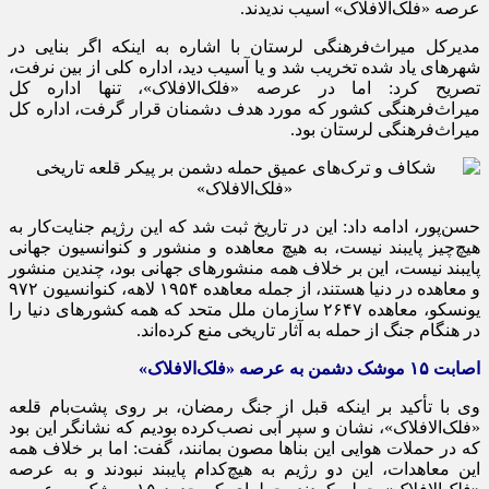
عرصه «فلک‌الافلاک» آسیب ندیدند.
مدیرکل میراث‌فرهنگی لرستان با اشاره به اینکه اگر بنایی در
شهرهای یاد شده تخریب شد و یا آسیب دید، اداره کلی از بین نرفت،
تصریح کرد: اما در عرصه «فلک‌الافلاک»، تنها اداره کل
میراث‌فرهنگی کشور که مورد هدف دشمنان قرار گرفت، اداره کل
میراث‌فرهنگی لرستان بود.
حسن‌پور، ادامه داد: این در تاریخ ثبت شد که این رژیم جنایت‌کار به
هیچ‌چیز پایبند نیست، به هیچ معاهده و منشور و کنوانسیون جهانی
پایبند نیست، این بر خلاف همه منشورهای جهانی بود، چندین منشور
و معاهده در دنیا هستند، از جمله معاهده ۱۹۵۴ لاهه، کنوانسیون ۹۷۲
یونسکو، معاهده ۲۶۴۷ سازمان ملل متحد که همه کشورهای دنیا را
در هنگام جنگ از حمله به آثار تاریخی منع کرده‌اند.
اصابت ۱۵ موشک دشمن به عرصه «فلک‌الافلاک»
وی با تأکید بر اینکه قبل از جنگ رمضان، بر روی پشت‌بام قلعه
«فلک‌الافلاک»، نشان و سپر آبی نصب‌کرده بودیم که نشانگر این بود
که در حملات هوایی این بناها مصون بمانند، گفت: اما بر خلاف همه
این معاهدات، این دو رژیم به هیچ‌کدام پایبند نبودند و به عرصه