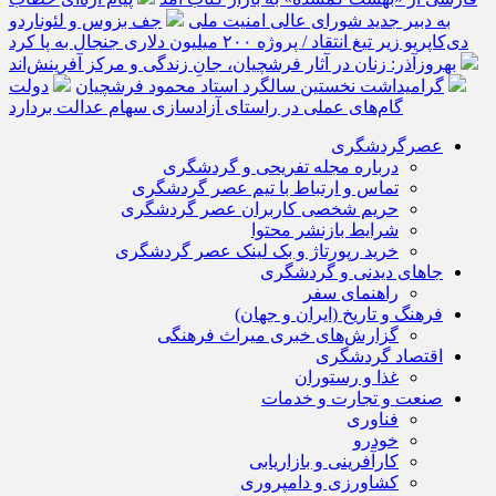
به دبیر جدید شورای عالی امنیت ملی
جف بزوس و لئوناردو
دی‌کاپریو زیر تیغ انتقاد / پروژه ۲۰۰ میلیون دلاری جنجال به پا کرد
بهروزآذر: زنان در آثار فرشچیان، جانِ زندگی و مرکز آفرینش‌اند
گرامیداشت نخستین سالگرد استاد محمود فرشچیان
دولت
گام‌های عملی در راستای آزادسازی سهام عدالت بردارد
عصرگردشگری
درباره مجله تفریحی و گردشگری
تماس و ارتباط با تیم عصر گردشگری
حریم شخصی کاربران عصر گردشگری
شرایط بازنشر محتوا
خرید رپورتاژ و بک لینک عصر گردشگری
جاهای دیدنی و گردشگری
راهنمای سفر
فرهنگ و تاریخ (ایران و جهان)
گزارش‌های خبری میراث فرهنگی
اقتصاد گردشگری
غذا و رستوران
صنعت و تجارت و خدمات
فناوری
خودرو
کارآفرینی و بازاریابی
کشاورزی و دامپروری