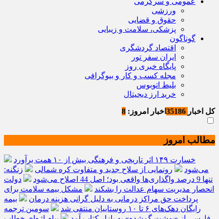
عمومی و سرگرمی
ورزشی
حقوق و قضایی
پزشکی، سلامت و زیبایی
گوناگون
اقتصاد گردشگری
ایران سفر تور
پایگاه خبری روز
مجله کسب و کار و بیوگرافی
بلیط اتوبوس
خرید ارز دیجیتال
کل اخبار
35186
اخبار امروز:
8
مطالب امروز
خسارت ۱۴۹ اثر تاریخی و فرهنگی بیش از ۱۰ همت برآورد
می‌شود
رونمایی از سلاح جدید و متفاوت کره شمالی
زنگنه:
تنها 9 درصد واگذاری‌ها واقعی بود؛ اصل 44 اصلاح می‌شود
دولت
انحصار مدیریت سهام عدالت را بشکند
مشکل بیمه سلامت برای
پرداخت حق مراکز درمانی به دلیل گرانی هزینه درمان
بیمه
رایگان دهک‌های ۶ تا ۱۰ روستاییان منتفی شد
سومین ترجمه
فارسی از «بهشت گمشده» به بازار کتاب آمد
پیام اژه‌ای خطاب