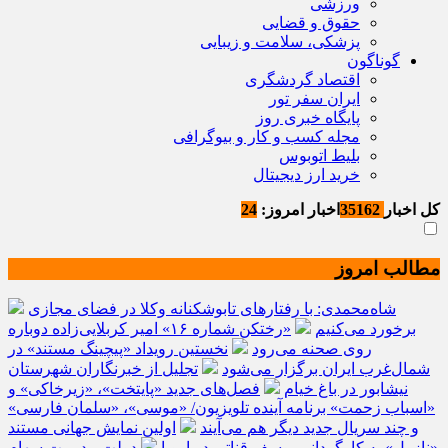
ورزشی
حقوق و قضایی
پزشکی، سلامت و زیبایی
گوناگون
اقتصاد گردشگری
ایران سفر تور
پایگاه خبری روز
مجله کسب و کار و بیوگرافی
بلیط اتوبوس
خرید ارز دیجیتال
کل اخبار
35162
اخبار امروز:
24
مطالب امروز
شاه‌محمدی: با رفتارهای تابوشکنانه وکلا در فضای مجازی
برخورد می‌کنیم
«رختکن شماره ۱۶» امیر کربلایی‌زاده دوباره
روی صحنه می‌رود
نخستین رویداد «پیچینگ مستند» در
شمال‌غرب ایران برگزار می‌شود
تجلیل از خبرنگاران شهرستان
نیشابور در باغ خیام
فصل‌های جدید «پایتخت»، «زیرخاکی» و
«اسباب زحمت» برنامه آینده تلویزیون/ «موسی»، «سلمان فارسی»
و چند سریال جدید دیگر هم می‌آیند
اولین نمایش جهانی مستند
«نازول» به کارگردانی یوسف قناتی در اروپا
دولت مدیریت سهام