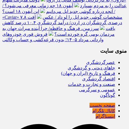
عدالت را به مردم بسپارد
آیفون ۱۸ چه زمانی معرفی می‌شود؟ /
آنچه درباره گوشی جدید اپل می‌دانیم
این آیفون ۱۸ است؟ /
«Caviar» مشخصات گوشی جدید اپل را لو داد / عکس
افت ۷.۸
درصدی گردشگران در اردن/ درآمد گردشگری ۱۰.۴ درصد کاهش
یافت
سرزمین، فرهنگ و حافظه/ چرا آینده میراث جهان به
مردمان بومی گره خورده است؟
فروش فوری خودروهای
وارداتی مرداد ۱۴۰۵؛ بدون قرعه‌کشی و حساب وکالتی
منوی سایت
عصرگردشگری
جاهای دیدنی و گردشگری
فرهنگ و تاریخ (ایران و جهان)
اقتصاد گردشگری
صنعت و تجارت و خدمات
عمومی و سرگرمی
گوناگون
صفحه نخست
کانال تلگرام
اینستاگرام