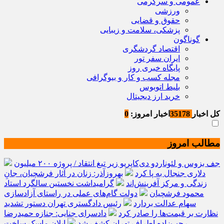
عمومی و سرگرمی
ورزشی
حقوق و قضایی
پزشکی، سلامت و زیبایی
گوناگون
اقتصاد گردشگری
ایران سفر تور
پایگاه خبری روز
مجله کسب و کار و بیوگرافی
بلیط اتوبوس
خرید ارز دیجیتال
کل اخبار
35178
اخبار امروز:
0
مطالب امروز
جف بزوس و لئوناردو دی‌کاپریو زیر تیغ انتقاد / پروژه ۲۰۰ میلیون
دلاری جنجال به پا کرد
بهروزآذر: زنان در آثار فرشچیان، جانِ
زندگی و مرکز آفرینش‌اند
گرامیداشت نخستین سالگرد استاد
محمود فرشچیان
دولت گام‌های عملی در راستای آزادسازی
سهام عدالت بردارد
رئیس دادگستری تهران دستور تشدید
نظارت بر قیمت‌ها را صادر کرد
دادسرای جنایی: جنازه حمیدرضا
رجب‌زاده اطراف تهران کشف شد
ایلان ماسک ساخت