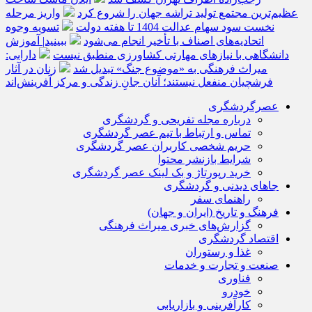
عظیم‌ترین مجتمع تولید تراشه جهان را شروع کرد
واریز مرحله
نخست سود سهام عدالت 1404 تا هفته دولت
تسویه وجوه
اتحادیه‌های اصناف با تأخیر انجام می‌شود
ببینید| آموزش
دانشگاهی با نیازهای مهارتی کشاورزی منطبق نیست
دارابی:
میراث‌ فرهنگی به «موضوع جنگ» تبدیل شد
زنان در آثار
فرشچیان منفعل نیستند؛ آنان جانِ زندگی و مرکز آفرینش‌اند
عصرگردشگری
درباره مجله تفریحی و گردشگری
تماس و ارتباط با تیم عصر گردشگری
حریم شخصی کاربران عصر گردشگری
شرایط بازنشر محتوا
خرید رپورتاژ و بک لینک عصر گردشگری
جاهای دیدنی و گردشگری
راهنمای سفر
فرهنگ و تاریخ (ایران و جهان)
گزارش‌های خبری میراث فرهنگی
اقتصاد گردشگری
غذا و رستوران
صنعت و تجارت و خدمات
فناوری
خودرو
کارآفرینی و بازاریابی