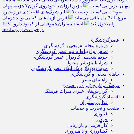
پنهان بنزین بی‌کیفیت
بنزین ارزان یا خودروی گران؟ هزینه پنهان
سوخت بی‌کیفیت چیست؟
اثر شوک‌های اقتصادی در زنجیره
مرغ تا 22 ماه باقی می‌ماند
قرص آزمایشی که می‌تواند درمان
HIV را متحول کند
انتقاد بیماران هموفیلی از کمبود دارو؛
درخواست از رسانه‌ها
عصرگردشگری
درباره مجله تفریحی و گردشگری
تماس و ارتباط با تیم عصر گردشگری
حریم شخصی کاربران عصر گردشگری
شرایط بازنشر محتوا
خرید رپورتاژ و بک لینک عصر گردشگری
جاهای دیدنی و گردشگری
راهنمای سفر
فرهنگ و تاریخ (ایران و جهان)
گزارش‌های خبری میراث فرهنگی
اقتصاد گردشگری
غذا و رستوران
صنعت و تجارت و خدمات
فناوری
خودرو
کارآفرینی و بازاریابی
کشاورزی و دامپروری