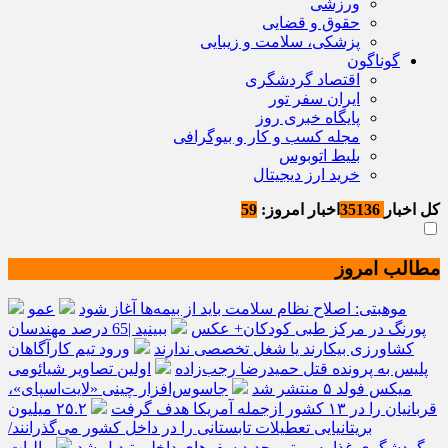
ورزشی
حقوق و قضایی
پزشکی، سلامت و زیبایی
گوناگون
اقتصاد گردشگری
ایران سفر تور
پایگاه خبری روز
مجله کسب و کار و بیوگرافی
بلیط اتوبوس
خرید ارز دیجیتال
کل اخبار
35136
اخبار امروز:
59
مطالب امروز
موهبتی: اصلاح نظام سلامت باید از بیمه‌ها آغاز شود
عمو
پورنگ در مرکز طبی کودکان+ عکس
ببینید |65 درصد مهندسان
کشاورزی بیکارند یا شغل تخصصی ندارند
ورود تیم کارآگاهان
پلیس به پرونده قتل حمیدرضا رجب‌زاده
اولین تصاویر شیائومی
میکس فولد ۵ منتشر شد
جاسوس‌افزار چینی «لایت‌اسپای»،
قربانیان را در ۱۳ کشور ازجمله آمریکا هدف گرفت
۲۵.۲ میلیون
بریتانیایی تعطیلات تابستانی را در داخل کشور می‌گذرانند/
گردشگری غذا به موتور جدید سفرهای داخلی تبدیل شد
مالیات