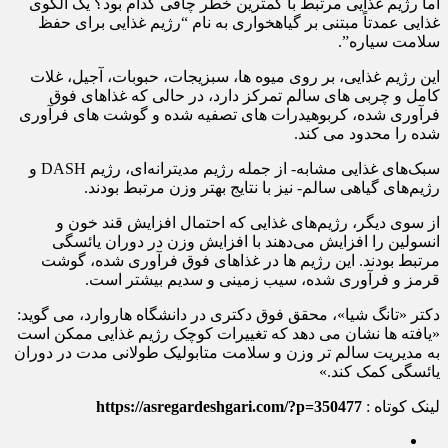
اما رژیم غذایی مرتبط با کمترین خطر چاقی کدام بود؟ یک الگوی
غذایی عمدتاً مبتنی بر گیاهخواری به نام “رژیم غذایی برای حفظ
سلامت سیاره”.
این رژیم غذایی، بر روی میوه ها، سبزیجات، حبوبات، آجیل، غلات
کامل و چربی های سالم تمرکز دارد، در حالی که غذاهای فوق
فرآوری شده، کربوهیدرات های تصفیه شده و گوشت های فرآوری
شده را محدود می کند.
سبک‌های غذایی مشابه- از جمله رژیم مدیترانه‌ای، رژیم DASH و
رژیم‌های گیاهی سالم- نیز با نتایج بهتر وزن مرتبط بودند.
از سوی دیگر، رژیم‌های غذایی که احتمال افزایش قند خون و
انسولین را افزایش می‌دهند با افزایش وزن در دوران یائسگی
مرتبط بودند. این رژیم ها در غذاهای فوق فرآوری شده، گوشت
قرمز و فرآوری شده، سیب زمینی و سدیم بیشتر است.
دکتر «تانگ شیا»، محقق فوق دکتری در دانشگاه هاروارد، می گوید:
«یافته ها نشان می دهد که تغییرات کوچک رژیم غذایی ممکن است
به مدیریت سالم تر وزن و سلامت متابولیک طولانی مدت در دوران
یائسگی کمک کند.»
لینک کوتاه :
https://asregardeshgari.com/?p=350477