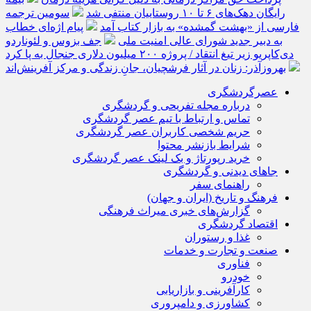
رایگان دهک‌های ۶ تا ۱۰ روستاییان منتفی شد
سومین ترجمه
فارسی از «بهشت گمشده» به بازار کتاب آمد
پیام اژه‌ای خطاب
به دبیر جدید شورای عالی امنیت ملی
جف بزوس و لئوناردو
دی‌کاپریو زیر تیغ انتقاد / پروژه ۲۰۰ میلیون دلاری جنجال به پا کرد
بهروزآذر: زنان در آثار فرشچیان، جانِ زندگی و مرکز آفرینش‌اند
عصرگردشگری
درباره مجله تفریحی و گردشگری
تماس و ارتباط با تیم عصر گردشگری
حریم شخصی کاربران عصر گردشگری
شرایط بازنشر محتوا
خرید رپورتاژ و بک لینک عصر گردشگری
جاهای دیدنی و گردشگری
راهنمای سفر
فرهنگ و تاریخ (ایران و جهان)
گزارش‌های خبری میراث فرهنگی
اقتصاد گردشگری
غذا و رستوران
صنعت و تجارت و خدمات
فناوری
خودرو
کارآفرینی و بازاریابی
کشاورزی و دامپروری