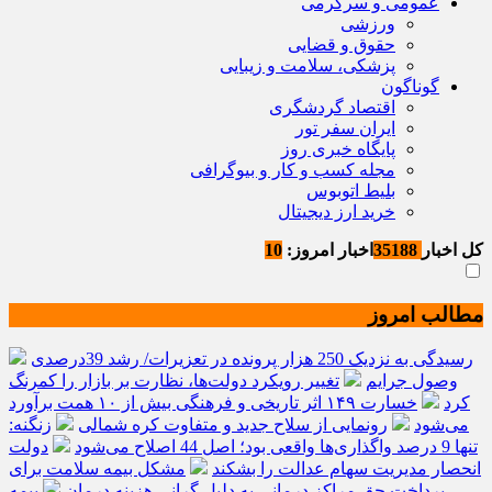
عمومی و سرگرمی
ورزشی
حقوق و قضایی
پزشکی، سلامت و زیبایی
گوناگون
اقتصاد گردشگری
ایران سفر تور
پایگاه خبری روز
مجله کسب و کار و بیوگرافی
بلیط اتوبوس
خرید ارز دیجیتال
کل اخبار
35188
اخبار امروز:
10
مطالب امروز
رسیدگی به نزدیک 250 هزار پرونده در تعزیرات/ رشد 39درصدی
وصول جرایم
تغییر رویکرد دولت‌ها، نظارت بر بازار را کمرنگ
کرد
خسارت ۱۴۹ اثر تاریخی و فرهنگی بیش از ۱۰ همت برآورد
می‌شود
رونمایی از سلاح جدید و متفاوت کره شمالی
زنگنه:
تنها 9 درصد واگذاری‌ها واقعی بود؛ اصل 44 اصلاح می‌شود
دولت
انحصار مدیریت سهام عدالت را بشکند
مشکل بیمه سلامت برای
پرداخت حق مراکز درمانی به دلیل گرانی هزینه درمان
بیمه