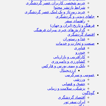
حریم شخصی کاربران عصر گردشگری
شرایط بازنشر محتوا
خرید رپورتاژ و بک لینک عصر گردشگری
جاهای دیدنی و گردشگری
راهنمای سفر
فرهنگ و تاریخ (ایران و جهان)
گزارش‌های خبری میراث فرهنگی
اقتصاد گردشگری
غذا و رستوران
صنعت و تجارت و خدمات
فناوری
خودرو
کارآفرینی و بازاریابی
کشاورزی و دامپروری
بانک و بیمه، بورس و فارکس
ارزدیجیتال
عمومی و سرگرمی
ورزشی
حقوق و قضایی
پزشکی، سلامت و زیبایی
گوناگون
اقتصاد گردشگری
ایران سفر تور