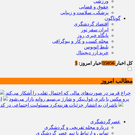
ورزشی
حقوق و قضایی
پزشکی، سلامت و زیبایی
گوناگون
اقتصاد گردشگری
ایران سفر تور
پایگاه خبری روز
مجله کسب و کار و بیوگرافی
بلیط اتوبوس
خرید ارز دیجیتال
کل اخبار
35056
اخبار امروز:
5
مطالب امروز
8 چراغ قرمز در صورت‌های مالی که احتمال تقلب را آشکار می‌کند
ردمی K100 پرو مکس با باتری غول‌پیکر و شارژ بی‌سیم روانه بازار می‌شود
ا
ناشران به انتشار جزئیات هزینه‌کرد مسئولیت اجتماعی در ک
عصرگردشگری
درباره مجله تفریحی و گردشگری
تماس و ارتباط با تیم عصر گردشگری