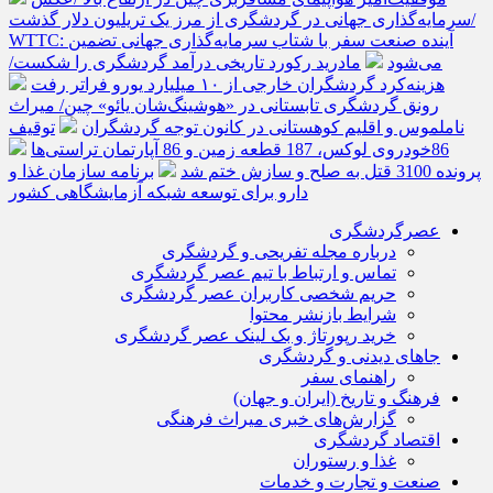
سرمایه‌گذاری جهانی در گردشگری از مرز یک تریلیون دلار گذشت/
WTTC: آینده صنعت سفر با شتاب سرمایه‌گذاری جهانی تضمین
می‌شود
مادرید رکورد تاریخی درآمد گردشگری را شکست/
هزینه‌کرد گردشگران خارجی از ۱۰ میلیارد یورو فراتر رفت
رونق گردشگری تابستانی در «هوشینگ‌شان یائو» چین/ میراث
ناملموس و اقلیم کوهستانی در کانون توجه گردشگران
توقیف
86خودروی لوکس، 187 قطعه زمین و 86 آپارتمان تراستی‌ها
پرونده 3100 قتل به صلح و سازش ختم شد
برنامه سازمان غذا و
دارو برای توسعه شبکه آزمایشگاهی کشور
عصرگردشگری
درباره مجله تفریحی و گردشگری
تماس و ارتباط با تیم عصر گردشگری
حریم شخصی کاربران عصر گردشگری
شرایط بازنشر محتوا
خرید رپورتاژ و بک لینک عصر گردشگری
جاهای دیدنی و گردشگری
راهنمای سفر
فرهنگ و تاریخ (ایران و جهان)
گزارش‌های خبری میراث فرهنگی
اقتصاد گردشگری
غذا و رستوران
صنعت و تجارت و خدمات