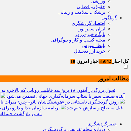
ورزشی
حقوق و قضایی
پزشکی، سلامت و زیبایی
گوناگون
اقتصاد گردشگری
ایران سفر تور
پایگاه خبری روز
مجله کسب و کار و بیوگرافی
بلیط اتوبوس
خرید ارز دیجیتال
کل اخبار
35042
اخبار امروز:
10
مطالب امروز
تحول بزرگ در آیفون ۱۸ پرو/ سه قابلیت رویایی که بالاخره به حقیقت می‌پیوندند
تریلیون دلار گذشت/ WTTC: آینده صنعت سفر با شتاب سرمایه‌گذاری جهانی تضمین می‌شود
رونق گردشگری تابستانی در «هوشینگ‌شان یائو» چین/ میراث نا
قتل به صلح و سازش ختم شد
برنامه سازمان غذا و دارو برا
مسیر بازگشت حتما اس
عصرگردشگری
درباره مجله تفریحی و گردشگری