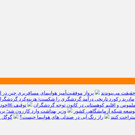
پرواز موفقیت‌آمیز هواپیمای مسافربری چین در ار
مادرید رکورد تاریخی درآمد گردشگری را شکست/ هزینه‌کرد گردشگران خارجی از ۱۰ میلیارد 
ملموس و اقلیم کوهستانی در کانون توجه گردشگران
توقیف 86خودروی لوکس، 187 قطعه زمین و 86 آپارتمان تراستی‌ها
ی توسعه شبکه آزمایشگاهی کشور
وزیر بهداشت وارد کازرون شد؛ ب
تراحت کنند
راز رنگ آبی در صندلی های هواپیما چیست؟
گوگل ا